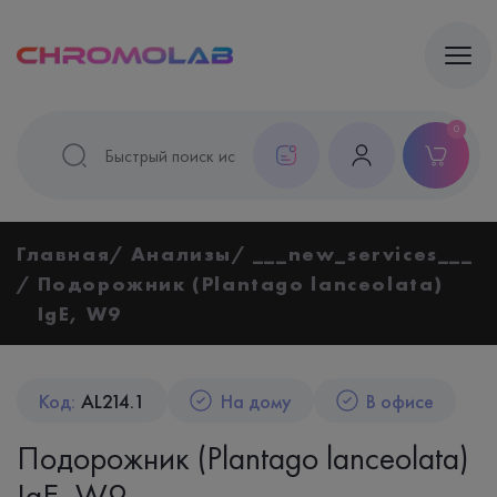
0
Главная
Анализы
___new_services___
Подорожник (Plantago lanceolata)
IgE, W9
Код:
AL214.1
На дому
В офисе
Подорожник (Plantago lanceolata)
IgE, W9