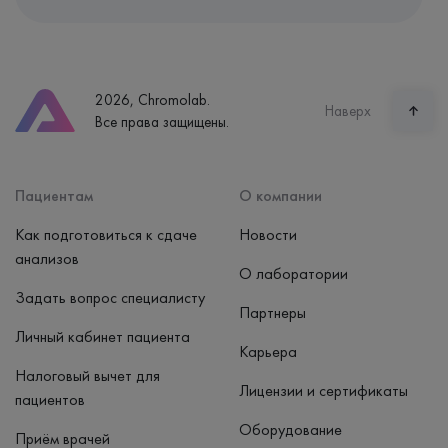
Адрес
Екатеринбург, ул. Щорса, 38к1
Телефон
8 (800) 600-24-46
2026, Chromolab.
Часы работы
Наверх
Все права защищены.
пн-вс: 7:30-15:00
Способ оплаты
Наличные, банковская карта
Пациентам
О компании
Как подготовиться к сдаче
Новости
анализов
О лаборатории
Задать вопрос специалисту
Партнеры
Личный кабинет пациента
Карьера
Налоговый вычет для
Лицензии и сертификаты
пациентов
Оборудование
Приём врачей