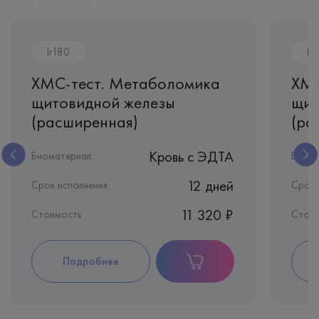
Ir180
Ir
ХМС-тест. Метаболомика
ХМС
щитовидной железы
щит
(расширенная)
(ра
Кровь c ЭДТА
Биоматериал:
Биома
12 дней
Срок исполнения:
Срок 
11 320 ₽
Стоимость
Стоим
Подробнее