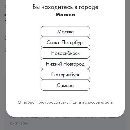
Вы находитесь в городе
Слабость и усталость. Лихорадка и озноб. Боли в горле,
кашель, простудные симптомы. Увеличение лимфоузлов.
Москва
Постоянные головные боли или боли в мышцах.
Москва
Синонимы
Санкт-Петербург
ОАК
Новосибирск
Нижний Новгород
Екатеринбург
Этот анализ входит
Самара
В КОМПЛЕКС
Врачи часто назначают именно комплекс анализов, чтобы
От выбранного города зависят цены и способы оплаты
видеть полную картину вашего здоровья.
Мы подобрали для вас несколько комплексов с выбранным
анализом: