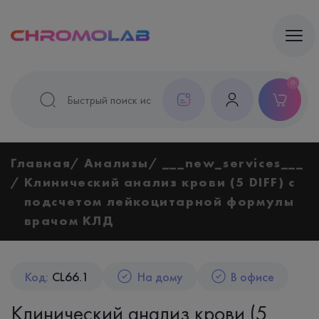
0
Главная
Анализы
___new_services___
Клинический анализ крови (5 DIFF) с
подсчетом лейкоцитарной формулы
врачом КЛД
Код:
CL66.1
На дому
В офисе
Клинический анализ крови (5