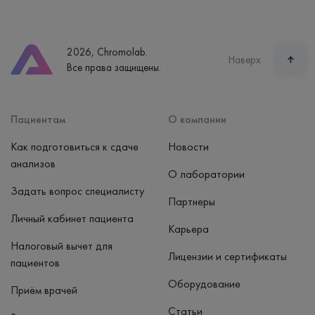
Екатеринбург, ул. Щорса, 38к1
Телефон
8 (800) 600-24-46
2026, Chromolab.
Часы работы
Наверх
Все права защищены.
пн-вс: 7:30-15:00
Способ оплаты
Наличные, банковская карта
Пациентам
О компании
Как подготовиться к сдаче
Новости
анализов
О лаборатории
Задать вопрос специалисту
Партнеры
Личный кабинет пациента
Карьера
Налоговый вычет для
Лицензии и сертификаты
пациентов
Оборудование
Приём врачей
Статьи