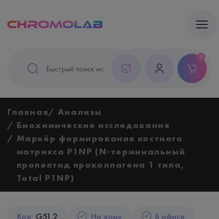
0
Главная
Анализы
Биохимические исследования
Маркёр формирования костного
матрикса P1NP (N-терминальный
пропептид проколлагена 1 типа,
Total P1NP)
Код:
G51.2
На дому
В офисе