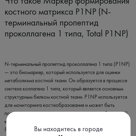
Что такое Маркёр формирования
костного матрикса P1NP (N-
терминальный пропептид
проколлагена 1 типа, Total P1NP)
N-терминальный пропептид проколлагена 1 типа (P1NP)
— это биомаркер, который используется для оценки
метаболизма костной ткани. Он образуется в процессе
синтеза коллагена 1 типа, который является основным
структурным белком костной ткани. P1NP используется
для мониторинга костеобразования и может быть
полезен в диагностике и лечении различных заболеваний
костей, таких как остеопороз.
Вы находитесь в городе
P1NP отражает активность остеобластов (клеток,