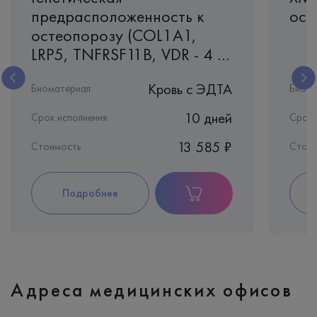
предрасположенность к
ост
остеопорозу (COL1A1,
LRP5, TNFRSF11B, VDR - 4 ...
Кровь c ЭДТА
Биоматериал:
Биома
10 дней
Срок исполнения:
Срок 
13 585 ₽
Стоимость
Стоим
Подробнее
Адреса медицинских офисов