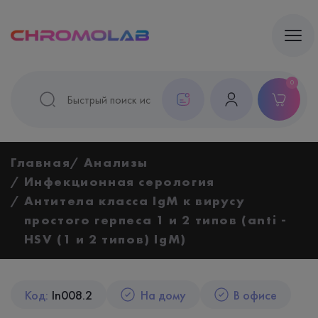
0
Главная
Анализы
Инфекционная серология
Антитела класса IgM к вирусу
простого герпеса 1 и 2 типов (anti -
HSV (1 и 2 типов) IgM)
Код:
In008.2
На дому
В офисе