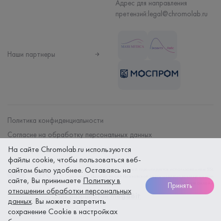
Адрес для направления
претензий:
legal@chromolab.ru
Наши партнеры
Политика конфиденциальности
Согласие на обработку персональных данных
На сайте Chromolab.ru используются
Договор на оказание мед. услуг
файлы cookie, чтобы пользоваться веб-
сайтом было удобнее. Оставаясь на
Безопасность платежей гарантируется использованием SSL
протокола. Данные вашей банковской карты надежно защищены при
сайте, Вы принимаете
Политику в
оплате онлайн
Принять
отношении обработки персональных
Сайт разработан
megaBit
данных
. Вы можете запретить
сохранение Cookie в настройках