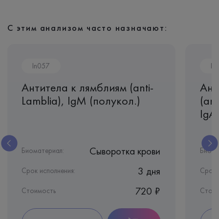
С этим анализом часто назначают:
In057
In
Антитела к лямблиям (anti-
Ант
Lamblia), IgМ (полукол.)
(ant
IgA
Сыворотка крови
Биоматериал:
Биома
3 дня
Срок исполнения:
Срок 
720 ₽
Стоимость
Стои