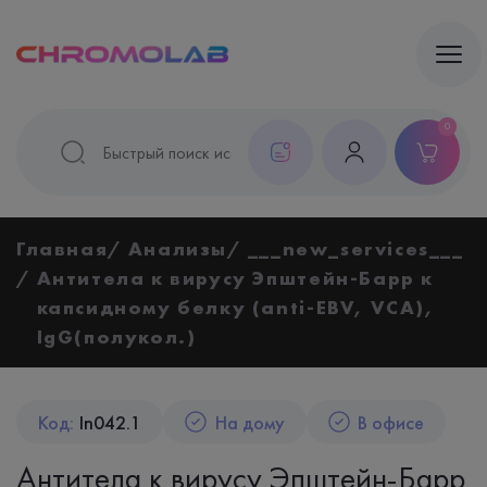
0
Главная
Анализы
___new_services___
Антитела к вирусу Эпштейн-Барр к
капсидному белку (anti-EBV, VCA),
IgG(полукол.)
Код:
In042.1
На дому
В офисе
Антитела к вирусу Эпштейн-Барр