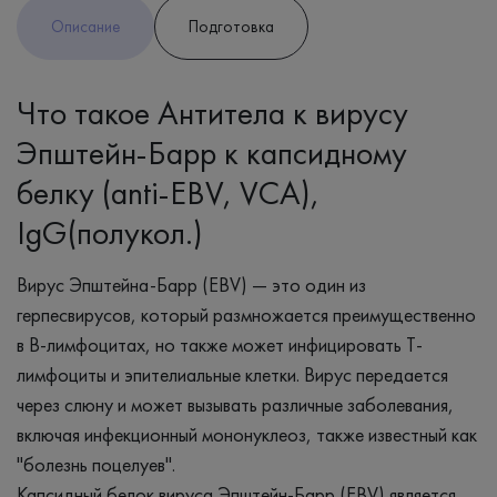
Описание
Подготовка
Что такое Антитела к вирусу
Эпштейн-Барр к капсидному
белку (anti-EBV, VCA),
IgG(полукол.)
Вирус Эпштейна-Барр (EBV) — это один из
герпесвирусов, который размножается преимущественно
в B-лимфоцитах, но также может инфицировать Т-
лимфоциты и эпителиальные клетки. Вирус передается
через слюну и может вызывать различные заболевания,
включая инфекционный мононуклеоз, также известный как
"болезнь поцелуев".
Капсидный белок вируса Эпштейн-Барр (EBV) является