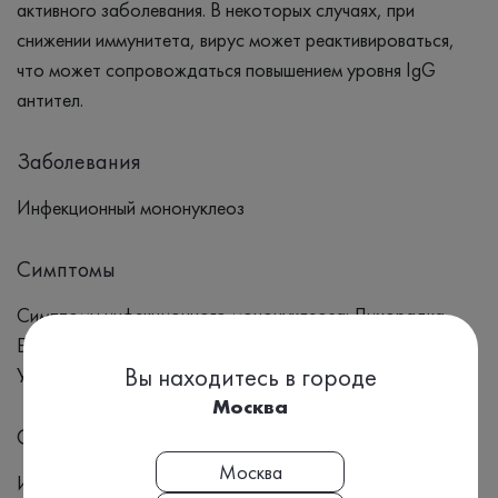
активного заболевания. В некоторых случаях, при
снижении иммунитета, вирус может реактивироваться,
что может сопровождаться повышением уровня IgG
антител.
Заболевания
Инфекционный мононуклеоз
Симптомы
Симптомы инфекционного мононуклеоза: Лихорадка
Боль в горле Увеличение лимфатических узлов Усталость
Вы находитесь в городе
Увеличение селезенки Головная боль Сыпь
Москва
Синонимы
Москва
Иммуноглобулины класса G к вирусу Эпштейн-Барр,