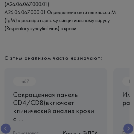
(A26.06.067.000.01)
A26.06.067.000.01 Определение антител класса M
(IgM) к респираторному синцитиальному вирусу
(Respiratory syncytial virus) в крови
С этим анализом часто назначают:
Im67
Im
Сокращенная панель
Им
CD4/CD8(включает
рас
клинический анализ крови
с ...
Кровь c ЭДТА
Биоматериал:
Биома