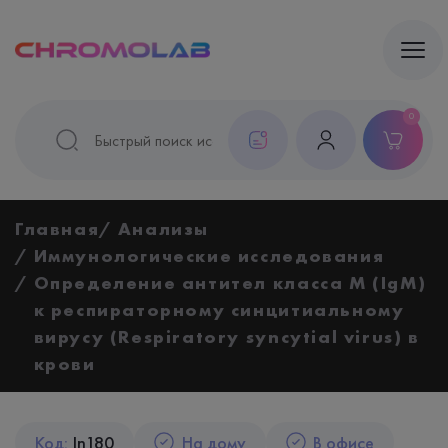
0
Главная
Анализы
Иммунологические исследования
Определение антител класса M (IgM)
к респираторному синцитиальному
вирусу (Respiratory syncytial virus) в
крови
Код:
In180
На дому
В офисе