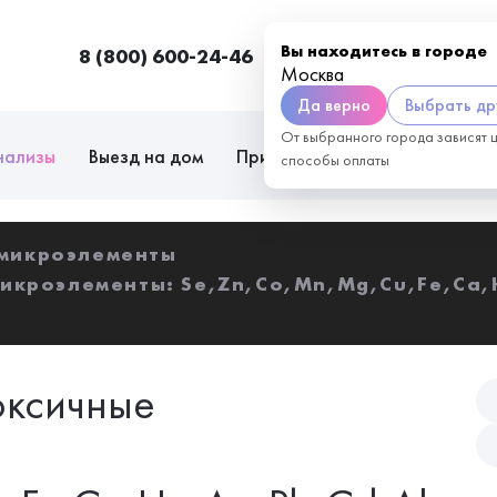
Вы находитесь в городе
8 (800) 600-24-46
Москва
П
Москва
Да верно
Выбрать др
От выбранного города зависят 
нализы
Выезд на дом
Приём врачей
Сотрудниче
способы оплаты
 микроэлементы
икроэлементы: Se,Zn,Co,Mn,Mg,Cu,Fe,Ca,H
оксичные