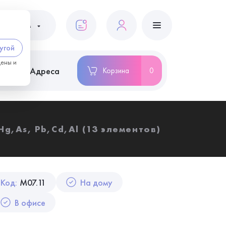
ациентам
угой
цены и
ство
Адреса
Корзина
0
g,As, Pb,Cd,Al (13 элементов)
Код:
M07.11
На дому
В офисе