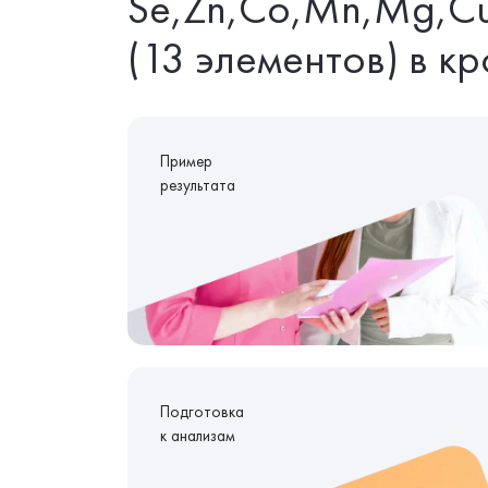
Se,Zn,Co,Mn,Mg,Cu,
(13 элементов) в к
Пример
результата
Подготовка
к анализам