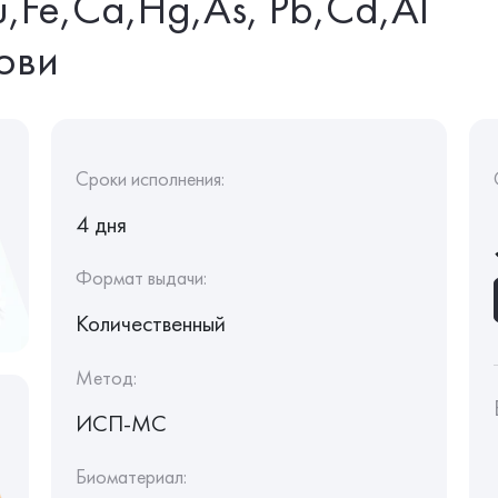
Fe,Ca,Hg,As, Pb,Cd,Al
рови
Сроки исполнения:
4 дня
Формат выдачи:
Количественный
Метод:
ИСП-МС
Биоматериал: