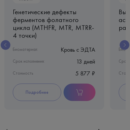
Генетические дефекты
Выя
ферментов фолатного
асс
цикла (MTHFR, MTR, MTRR-
разв
4 точки)
Кровь c ЭДТА
Биоматериал:
Биома
13 дней
Срок исполнения:
Срок 
5 877 ₽
Стоимость
Стои
Подробнее