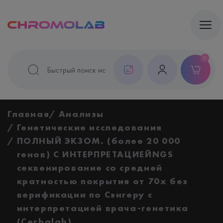
0
Главная
Анализы
Генетические исследования
ПОЛНЫЙ ЭКЗОМ. (более 20 000
генов) С ИНТЕРПРЕТАЦИЕЙNGS
секвенирование со средней
кратностью покрытия от 70х без
верификации по Сэнгеру с
интерпретацией врача-генетика
(Cerbalab)