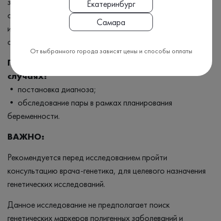
заболевания но подозрение на его генетическую причину
Екатеринбург
осталось, то пациенту может быть рекомендовано
Самара
исследование следующего уровня - клиническое
секвенирование генома.
От выбранного города зависят цены и способы оплаты
Полный экзом необходим в следующих
случаях:
• постановка диагноза;
• обследование пары в рамках планирования
беременности.
ВАЖНО:
Рекомендуется перед исследованием пройти
консультацию врача-генетика, для целевого назначения
генетических исследований.
Данное исследование не предполагает поиск
генетических маркеров полигенных заболеваний и