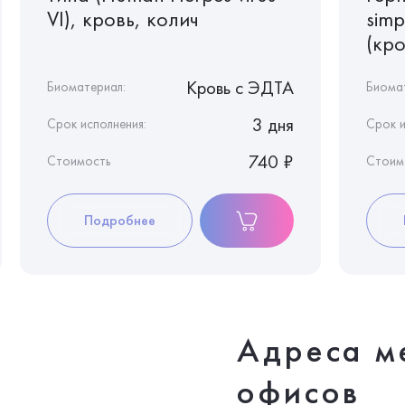
VI), кровь, колич
simp
(кро
Кровь c ЭДТА
Биоматериал:
Биома
3 дня
Срок исполнения:
Срок и
740 ₽
Стоимость
Стоим
Подробнее
Адреса м
офисов