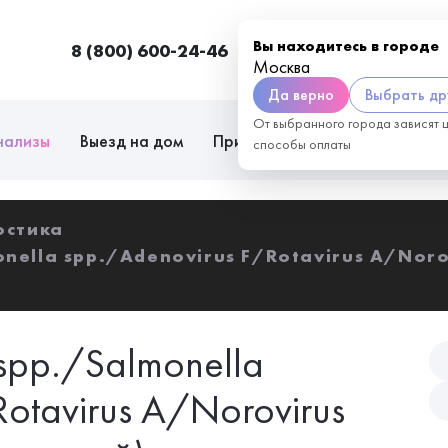
Вы находитесь в городе
8 (800) 600-24-46
Москва
П
Москва
Да верно
Выбрать др
От выбранного города зависят 
нализы
Выезд на дом
Приём врачей
Сотрудниче
способы оплаты
остика
onella spp./Adenovirus F/Rotavirus A/Norov
 spp./Salmonella
otavirus A/Norovirus