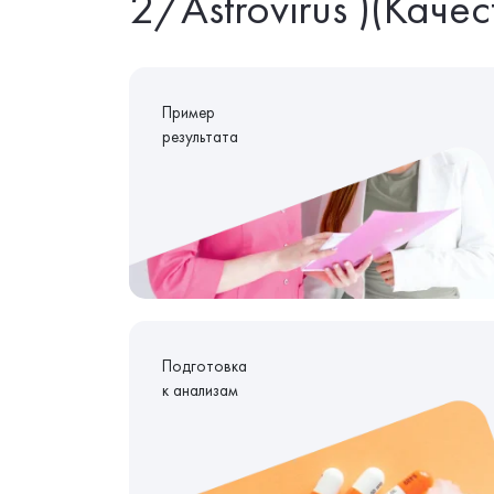
2/Astrovirus )(Каче
Пример
результата
Подготовка
к анализам