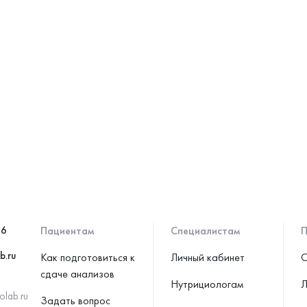
46
Пациентам
Специалистам
П
b.ru
Как подготовиться к
Личный кабинет
С
сдаче анализов
Нутрициологам
Л
olab.ru
Задать вопрос