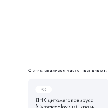
С этим анализом часто назначают:
P06
го
ДНК цитомегаловируса
Herpes
(Cytomegalovirus), кровь,