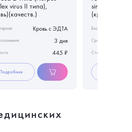
lex virus II типа),
simplex virus I
вь)(качеств.)
(кровь)(качес
Кровь c ЭДТА
териал:
Биоматериал:
3 дня
сполнения:
Срок исполнения:
445 ₽
ость
Стоимость
Подробнее
Подробнее
едицинских