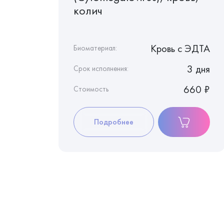
),
колич
 c ЭДТА
Кровь c ЭДТА
Биоматериал:
3 дня
3 дня
Срок исполнения:
440 ₽
660 ₽
Стоимость
Подробнее