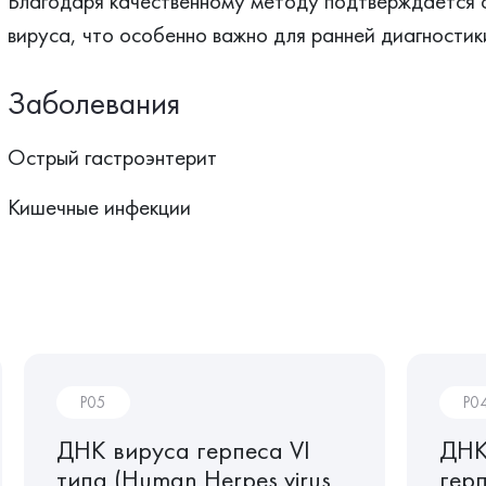
Благодаря качественному методу подтверждается 
вируса, что особенно важно для ранней диагностик
Заболевания
Острый гастроэнтерит
Кишечные инфекции
P05
P0
ДНК вируса герпеса VI
ДНК
типа (Human Herpes virus
герп