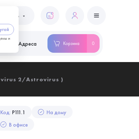
ациентам
угой
цены и
ство
Адреса
Корзина
0
irus 2/Astrovirus )
Код:
P111.1
На дому
В офисе