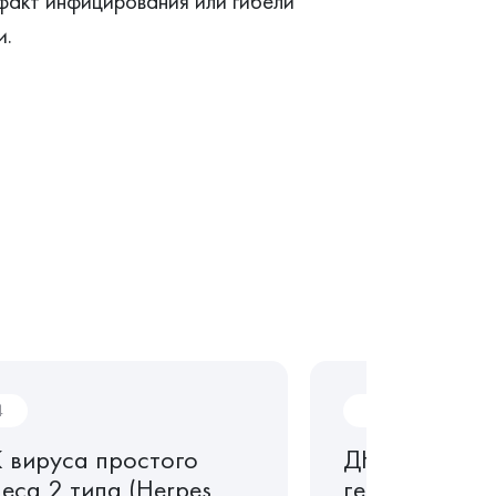
факт инфицирования или гибели
и.
4
P03
 вируса простого
ДНК вируса 
еса 2 типа (Herpes
герпеса 1 ти