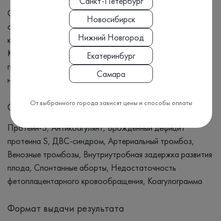
Санкт-Петербург
Симптомы избытка S-протеина: Легкость возникновения
Новосибирск
синяков Частые носовые кровотечения Длительное
Нижний Новгород
кровотечение из мелких порезов или царапин
Кровоточивость десен Симптомы недостатка S-
Екатеринбург
протеина: Отек или боль в конечностях, особенно в
Самара
ногах Одышка Тромбообразование
От выбранного города зависят цены и способы оплаты
Синонимы
Протеин-S, Антикоагулянт, Врождённый дефицит
протеина S, ДВС-синдром, Артериальный тромбоз,
Венозные тромбозы, Внутриутробная задержка развития
плода, Спонтанные аборты, Недостаточность
фетоплацентарного кровообращения, Коагулограмма
Формат выдачи результата