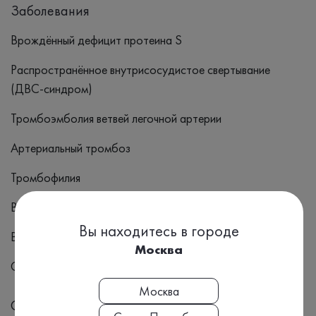
Заболевания
Врождённый дефицит протеина S
Распространённое внутрисосудистое свертывание
(ДВС-синдром)
Тромбоэмболия ветвей легочной артерии
Артериальный тромбоз
Тромбофилия
Венозные тромбозы
Вы находитесь в городе
Внутриутробная задержка развития плода
Москва
Спонтанные аборты
Москва
Симптомы