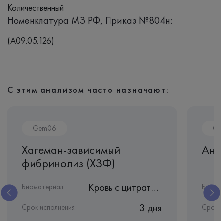
Количественный
Номенклатура МЗ РФ, Приказ №804н:
(A09.05.126)
С этим анализом часто назначают:
Gem06
G
Хагеман-зависимый
Ант
фибринолиз (ХЗФ)
Кровь с цитратом натрия
Биоматериал:
Биома
3 дня
Срок исполнения:
Срок 