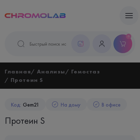
0
Главная
Анализы
Гемостаз
Протеин S
Код:
Gem21
На дому
В офисе
Протеин S