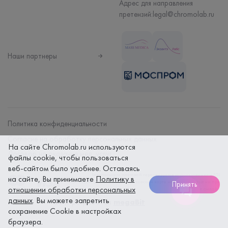
Адрес для направления
претензий:
legal@chromolab.ru
Наши партнеры
Политика конфиденциальности
Согласие на обработку персональных данных
На сайте Chromolab.ru используются
Договор на оказание мед. услуг
файлы cookie, чтобы пользоваться
веб-сайтом было удобнее. Оставаясь
Безопасность платежей гарантируется использованием SSL
на сайте, Вы принимаете
Политику в
протокола. Данные вашей банковской карты надежно защищены при
Принять
отношении обработки персональных
оплате онлайн
данных
. Вы можете запретить
Сайт разработан
megaBit
сохранение Cookie в настройках
браузера.