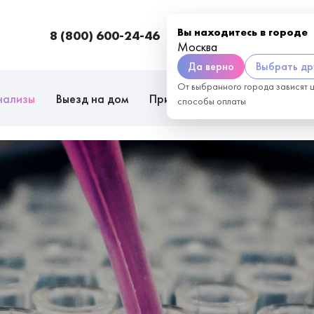
Вы находитесь в городе
8 (800) 600-24-46
Москва
П
Москва
Да верно
Выбрать др
От выбранного города зависят 
нализы
Выезд на дом
Приём врачей
Сотрудниче
способы оплаты