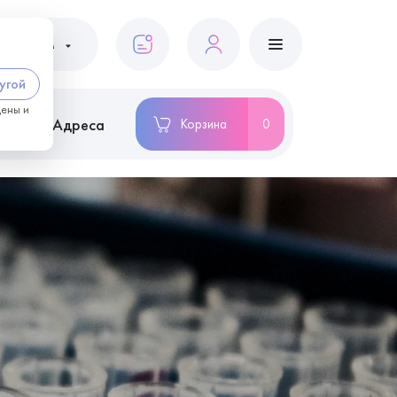
ациентам
угой
цены и
ство
Адреса
Корзина
0