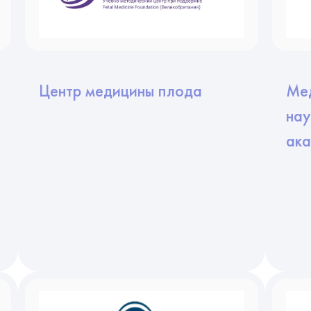
Центр медицины плода
Мед
нау
ака