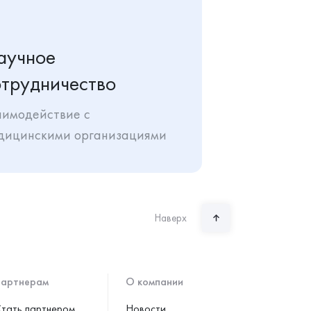
аучное
отрудничество
аимодействие с
дицинскими организациями
Наверх
артнерам
О компании
тать партнером
Новости