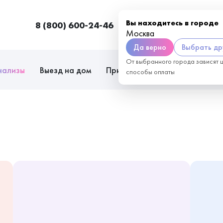
Вы находитесь в городе
8 (800) 600-24-46
Москва
П
Москва
Да верно
Выбрать др
От выбранного города зависят 
нализы
Выезд на дом
Приём врачей
Сотрудниче
способы оплаты