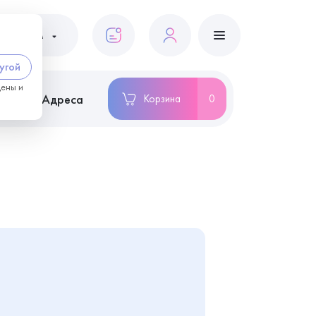
ациентам
угой
цены и
ство
Адреса
Корзина
0