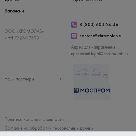
Вакансии
8 (800) 600-24-46
ООО «ХРОМОЛАБ»
contact@chromolab.ru
ИНН 7727419598
Адрес для направления
претензий:
legal@chromolab.ru
Наши партнеры
Политика конфиденциальности
Согласие на обработку персональных данных