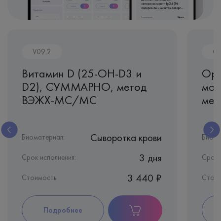
V09.2
O
Витамин D (25-OH-D3 и
Орг
D2), СУММАРНО, метод
моч
ВЭЖХ-МС/МС
мет
Сыворотка крови
Биоматериал:
Биома
3 дня
Срок исполнения:
Срок 
3 440 ₽
Стоимость
Стоим
Подробнее