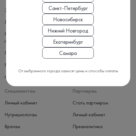
О лаборатории
Санкт-Петербург
Задать вопрос специалисту
Партнеры
Новосибирск
Личный кабинет пациента
Карьера
Нижний Новгород
Налоговый вычет для
Лицензии и сертификаты
пациентов
Екатеринбург
Оборудование
Самара
Приём врачей
Статьи
Результаты анализов
От выбранного города зависят цены и способы оплаты
Адреса
Специалистам
Партнерам
Личный кабинет
Стать партнером
Нутрициологам
Личный кабинет
Врачам
Преаналитика