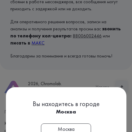
сбоями в работе мессенджеров, все сообщения могут
приходить с задержкой или не доходить.
Для оперативного решения вопросов, записи на
анализы и получения результатов просим вас
звонить
по телефону кол-центра:
88006002446
или
писать в
МАКС
Благодарим за понимание и всегда готовы помочь!
2026, Chromolab.
Наверх
Все права защищены.
Вы находитесь в городе
Москва
Пациентам
О компании
Как подготовиться к сдаче
Новости
Москва
анализов