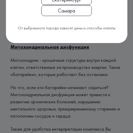
· Ускоряет процессы старения;
Самара
· Снижает активность иммунитета и уровень
энергии.
От выбранного города зависят цены и способы оплаты
Митохондриальная дисфункция
Митохондрии - крошечные структуры внутри каждой
клетки, ответственные за производство энергии. Такие
«батарейки», которые работают без остановки.
Но что, если эти батарейки начинают садиться?
Митохондриальная дисфункция может привести к
развитию хронических болезней, нарушению
ментального здоровья, преждевременному старению и
патологиям сосудов и сердца.
Также для удобства интерпретации комплекса Вы