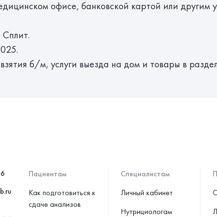
медицинском офисе, банковской картой или другим 
 Сплит.
2025.
 взятия б/м, услуги выезда на дом и товары в разде
46
Пациентам
Специалистам
П
b.ru
Как подготовиться к
Личный кабинет
С
сдаче анализов
Нутрициологам
Л