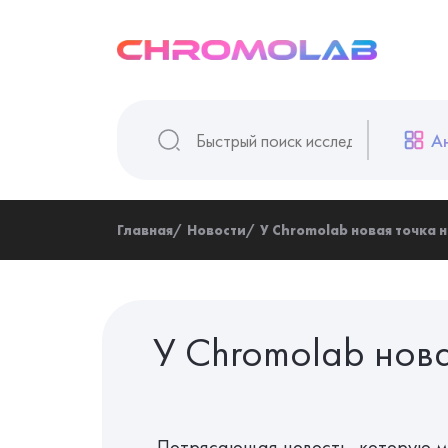
А
Главная
Новости
У Chromolab новая точка н
У Chromolab нова
Потрясающая новость, которую м