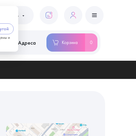
ациентам
угой
цены и
ство
Адреса
Корзина
0