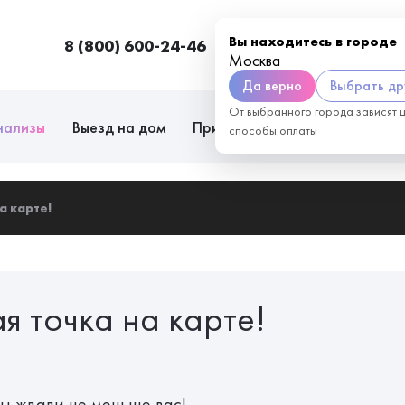
Вы находитесь в городе
8 (800) 600-24-46
Москва
П
Москва
Да верно
Выбрать др
От выбранного города зависят 
нализы
Выезд на дом
Приём врачей
Сотрудниче
способы оплаты
а карте!
я точка на карте!
ы ждали не меньше вас!