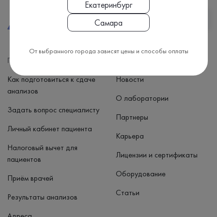
Екатеринбург
2026, Chromolab.
Наверх
Самара
Все права защищены.
От выбранного города зависят цены и способы оплаты
Пациентам
О компании
Как подготовиться к сдаче
Новости
анализов
О лаборатории
Задать вопрос специалисту
Партнеры
Личный кабинет пациента
Карьера
Налоговый вычет для
Лицензии и сертификаты
пациентов
Оборудование
Приём врачей
Статьи
Результаты анализов
Адреса