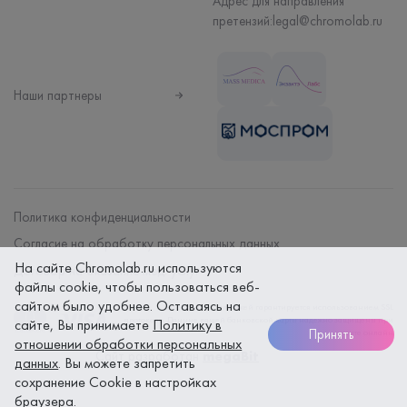
Адрес для направления
претензий:
legal@chromolab.ru
Наши партнеры
Политика конфиденциальности
Согласие на обработку персональных данных
На сайте Chromolab.ru используются
Договор на оказание мед. услуг
файлы cookie, чтобы пользоваться веб-
сайтом было удобнее. Оставаясь на
Безопасность платежей гарантируется использованием SSL
протокола. Данные вашей банковской карты надежно защищены при
сайте, Вы принимаете
Политику в
Принять
оплате онлайн
отношении обработки персональных
Сайт разработан
megaBit
данных
. Вы можете запретить
сохранение Cookie в настройках
браузера.