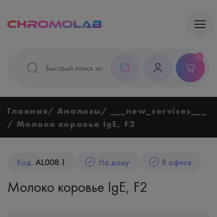
0
Главная
Анализы
___new_services___
Молоко коровье IgE, F2
Код:
AL008.1
На дому
В офисе
Молоко коровье IgE, F2