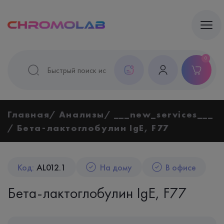
0
Главная
Анализы
___new_services___
Бета-лактоглобулин IgE, F77
Код:
AL012.1
На дому
В офисе
Бета-лактоглобулин IgE, F77