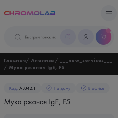
0
Главная
Анализы
___new_services___
Мука ржаная IgE, F5
Код:
AL042.1
На дому
В офисе
Мука ржаная IgE, F5