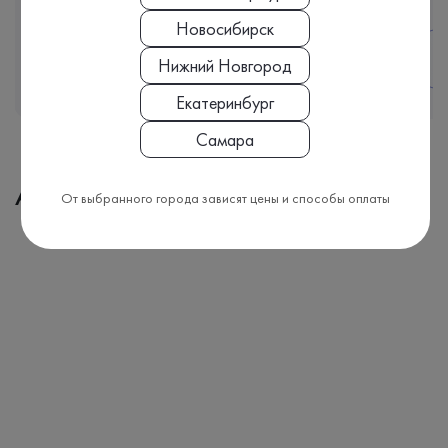
Новосибирск
Подробнее
Нижний Новгород
Екатеринбург
Самара
Адреса медицинских офисов
От выбранного города зависят цены и способы оплаты