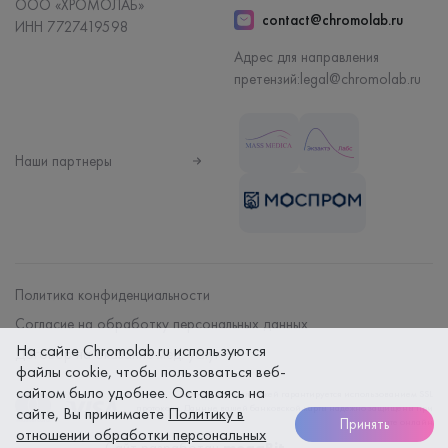
ООО «ХРОМОЛАБ»
contact@chromolab.ru
ИНН 7727419598
Адрес для направления
претензий:
legal@chromolab.ru
Наши партнеры
Политика конфиденциальности
Согласие на обработку персональных данных
На сайте Chromolab.ru используются
Договор на оказание мед. услуг
файлы cookie, чтобы пользоваться веб-
сайтом было удобнее. Оставаясь на
Безопасность платежей гарантируется использованием SSL
протокола. Данные вашей банковской карты надежно защищены при
сайте, Вы принимаете
Политику в
Принять
оплате онлайн
отношении обработки персональных