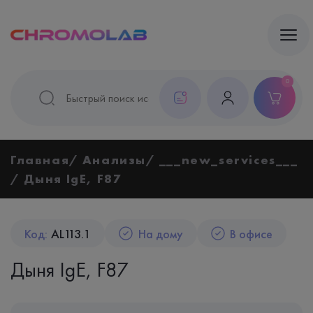
0
Главная
Анализы
___new_services___
Дыня IgE, F87
Код:
AL113.1
На дому
В офисе
Дыня IgE, F87