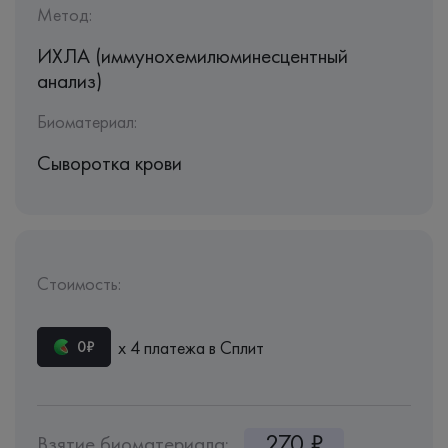
Метод:
ИХЛА (иммунохемилюминесцентный
анализ)
Биоматериал:
Сыворотка крови
Стоимость:
х 4 платежа в Сплит
0₽
270 ₽
Взятие биоматериала: