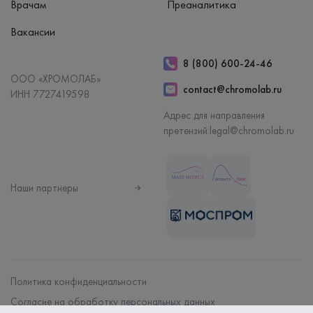
Врачам
Преаналитика
Вакансии
8 (800) 600-24-46
ООО «ХРОМОЛАБ»
contact@chromolab.ru
ИНН 7727419598
Адрес для направления
претензий:
legal@chromolab.ru
Наши партнеры
Политика конфиденциальности
Согласие на обработку персональных данных