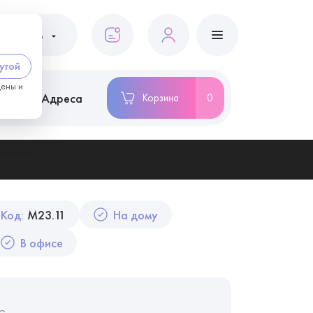
ациентам
угой
цены и
ство
Адреса
Корзина
0
Код:
M23.11
На дому
В офисе