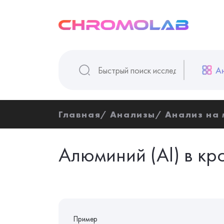
А
Главная
Анализы
Анализ на
Алюминий (Al) в кр
Пример