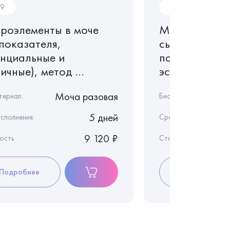
9
M78
роэлементы в моче
Микроэлемен
 показателя,
сыворотке кр
енциальные и
показателя,
ичные), метод ...
эссенциальные
Моча разовая
териал:
Биоматериал:
5 дней
сполнения:
Срок исполнения:
9 120 ₽
ость
Стоимость
Подробнее
Подробнее