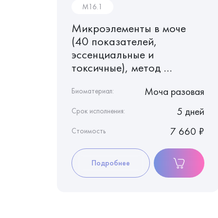
M16.1
олосах
Микроэлементы в моче
(40 показателей,
эссенциальные и
токсичные), метод ...
Волосы
Моча разовая
Биоматериал:
5 дней
5 дней
Срок исполнения:
7 660 ₽
7 660 ₽
Стоимость
Подробнее