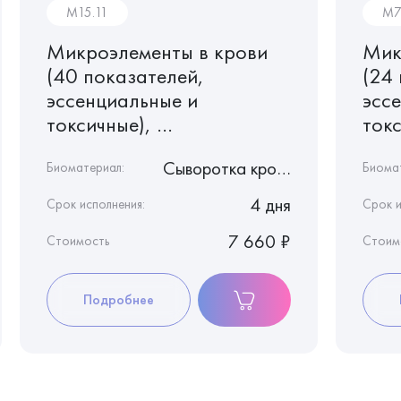
M15.11
M7
Микроэлементы в крови
Мик
(40 показателей,
(24
эссенциальные и
эсс
токсичные), ...
токс
Сыворотка крови
Биоматериал:
Биома
4 дня
Срок исполнения:
Срок и
7 660 ₽
Стоимость
Стоим
Подробнее