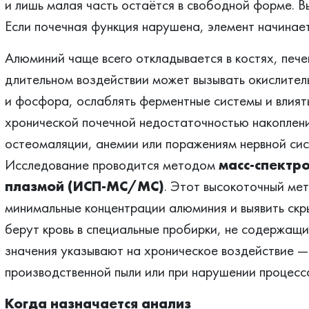
и лишь малая часть остаётся в свободной форме. Вы
Если почечная функция нарушена, элемент начинает
Алюминий чаще всего откладывается в костях, печен
длительном воздействии может вызывать окислител
и фосфора, ослаблять ферментные системы и влиять
хронической почечной недостаточностью накоплен
остеомаляции, анемии или поражениям нервной сис
Исследование проводится методом
масс‑спектр
плазмой (ИСП‑МС/МС)
. Этот высокоточный ме
минимальные концентрации алюминия и выявить скр
берут кровь в специальные пробирки, не содержащ
значения указывают на хроническое воздействие — 
производственной пыли или при нарушении процесса
Когда назначается анализ