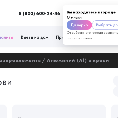
Вы находитесь в городе
8 (800) 600-24-46
Москва
П
Москва
Да верно
Выбрать др
От выбранного города зависят 
нализы
Выезд на дом
Приём врачей
Сотрудниче
способы оплаты
 микроэлементы
Алюминий (Al) в крови
ови