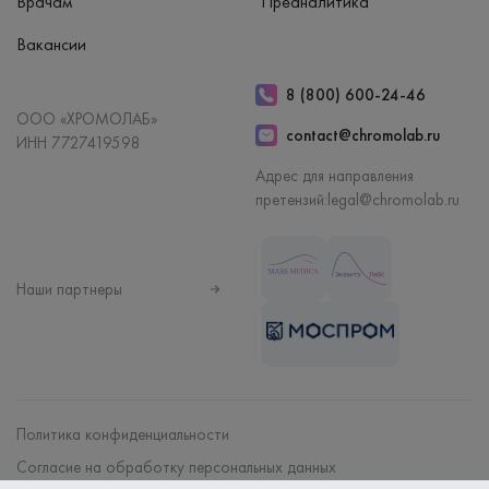
Врачам
Преаналитика
Вакансии
8 (800) 600-24-46
ООО «ХРОМОЛАБ»
contact@chromolab.ru
ИНН 7727419598
Адрес для направления
претензий:
legal@chromolab.ru
Наши партнеры
Политика конфиденциальности
Согласие на обработку персональных данных