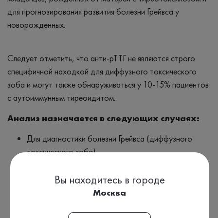
для прогнозирования развития болезни Грейвса у
новорожденных.
Следует отметить, что анти-рТТГ не являются строго
специфичной находкой для диффузного токсического
зоба и могут также обнаруживаться у 10-15% пациентов
с аутоиммунным тиреоидитом.
Анализ назначается в следующих случаях:
Для диагностики болезни Грейвса (диффузного
токсического зоба)
При симптомах гипертиреоза: раздражительность,
Вы находитесь в городе
беспокойство, дрожание рук, чувство перебоев в
Москва
работе сердца, нарушение менструального цикла,
потеря веса (несмотря на повышенный аппетит),