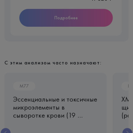
Подробнее
С этим анализом часто назначают:
M77
Ir
Эссенциальные и токсичные
ХМС
микроэлементы в
щит
сыворотке крови (19 ...
(ра