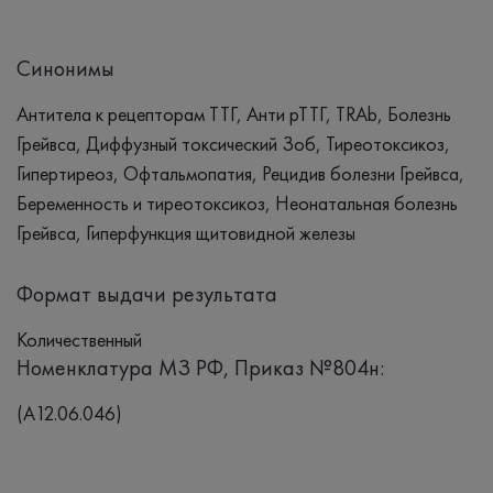
Синонимы
Антитела к рецепторам ТТГ, Анти рТТГ, TRAb, Болезнь
Грейвса, Диффузный токсический Зоб, Тиреотоксикоз,
Гипертиреоз, Офтальмопатия, Рецидив болезни Грейвса,
Беременность и тиреотоксикоз, Неонатальная болезнь
Грейвса, Гиперфункция щитовидной железы
Формат выдачи результата
Количественный
Номенклатура МЗ РФ, Приказ №804н:
(A12.06.046)