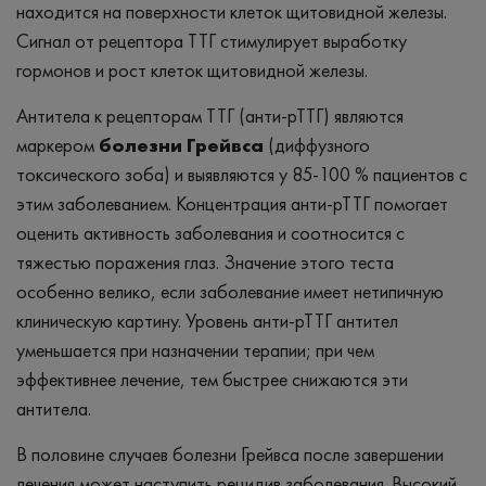
находится на поверхности клеток щитовидной железы.
Сигнал от рецептора ТТГ стимулирует выработку
гормонов и рост клеток щитовидной железы.
Антитела к рецепторам ТТГ (анти-pTTГ) являются
маркером
болезни Грейвса
(диффузного
токсического зоба) и выявляются у 85-100 % пациентов с
этим заболеванием. Концентрация анти-рТТГ помогает
оценить активность заболевания и соотносится с
тяжестью поражения глаз. Значение этого теста
особенно велико, если заболевание имеет нетипичную
клиническую картину. Уровень анти-рТТГ антител
уменьшается при назначении терапии; при чем
эффективнее лечение, тем быстрее снижаются эти
антитела.
В половине случаев болезни Грейвса после завершении
лечения может наступить рецидив заболевания. Высокий