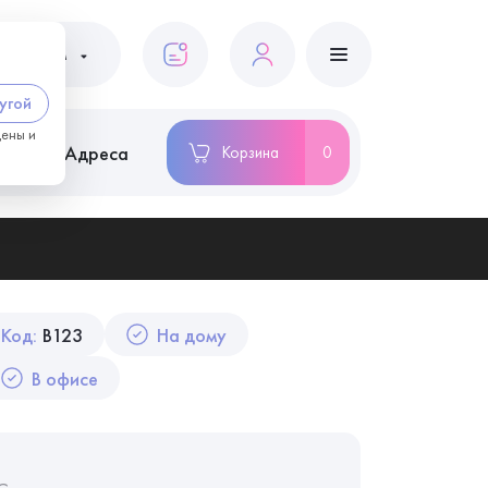
ациентам
угой
цены и
ство
Адреса
Корзина
0
Код:
B123
На дому
В офисе