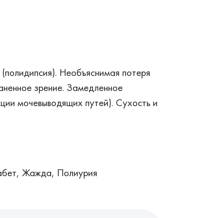
 (полидипсия). Необъяснимая потеря
аненное зрение. Замедленное
кции мочевыводящих путей). Сухость и
абет, Жажда, Полиурия