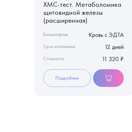
ХМС-тест. Метаболомика
щитовидной железы
(расширенная)
Кровь с фторидом натрия
Кровь c ЭДТА
Биоматериал:
1 день
12 дней
Срок исполнения:
390 ₽
11 320 ₽
Стоимость
Подробнее