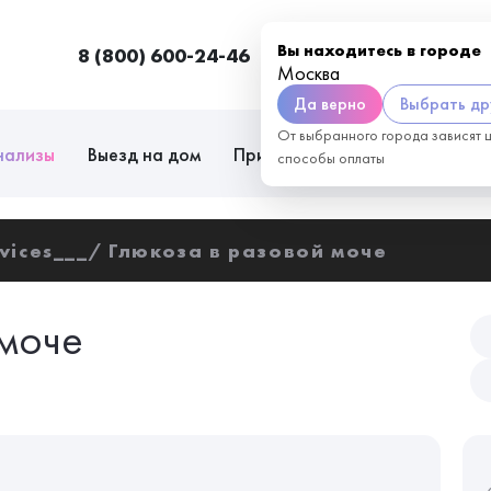
Вы находитесь в городе
8 (800) 600-24-46
Москва
П
Москва
Да верно
Выбрать др
От выбранного города зависят 
нализы
Выезд на дом
Приём врачей
Сотрудниче
способы оплаты
vices___
Глюкоза в разовой моче
 моче