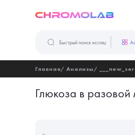
А
Главная
Анализы
___new_ser
Глюкоза в разовой