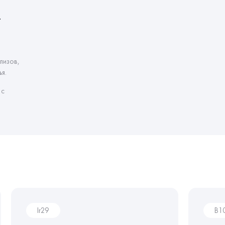
т
лизов,
я.
 с
Ir29
B1