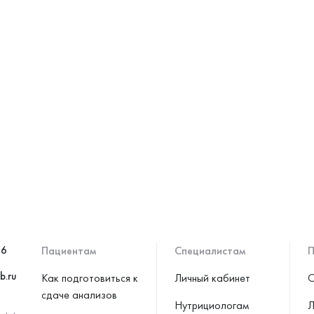
46
Пациентам
Специалистам
П
b.ru
Как подготовиться к
Личный кабинет
С
сдаче анализов
Нутрициологам
Л