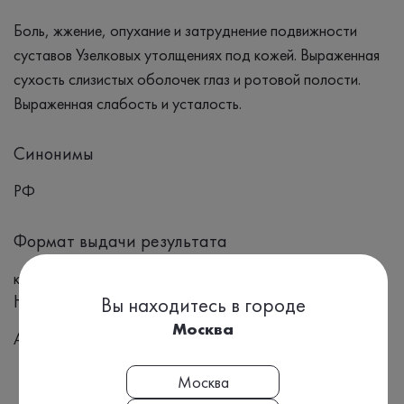
Боль, жжение, опухание и затруднение подвижности
суставов Узелковых утолщениях под кожей. Выраженная
сухость слизистых оболочек глаз и ротовой полости.
Выраженная слабость и усталость.
Синонимы
РФ
Формат выдачи результата
количественно
Номенклатура МЗ РФ, Приказ №804н:
Вы находитесь в городе
Москва
A12.06.019
Москва