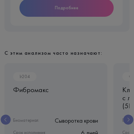
Подробнее
С этим анализом часто назначают:
Ir204
CL
Фибромакс
Кли
с л
(5D
Сыворотка крови
Биоматериал:
Биома
6 дней
Срок исполнения:
Срок 