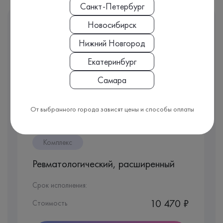
Санкт-Петербург
Этот анализ входит
Новосибирск
В КОМПЛЕКС
Нижний Новгород
Врачи часто назначают именно комплекс анализов, чтобы
Екатеринбург
видеть полную картину вашего здоровья.
Самара
Мы подобрали для вас несколько комплексов с выбранным
анализом:
От выбранного города зависят цены и способы оплаты
Комплекс
Ревматологический, расширенный
Срок исполнения:
10 470 ₽
Стоимость