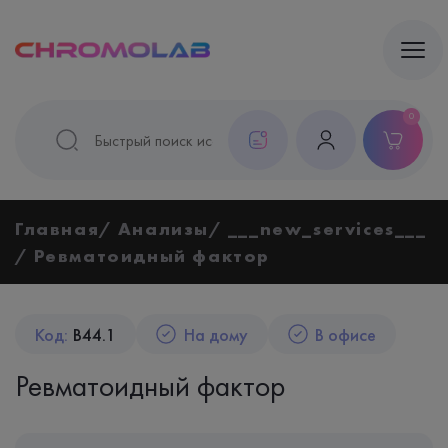
0
Главная
Анализы
___new_services___
Ревматоидный фактор
Код:
B44.1
На дому
В офисе
Ревматоидный фактор