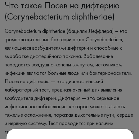
Что такое Посев на дифтерию
(Corynebacterium diphtheriae)
Corynebacterium diphtheriae (бациллы Леффлера) – это
грамположительные бактерии рода Corynebacterium,
являющиеся возбудителями дифтерии и способные к
выработке дифтерийного токсина. Заболевание
передается воздушно-капельным путем, источником
инфекции являются больные люди или бактерионосители.
Посев на дифтерию — это диагностический
лабораторный тест, предназначенный для выявления
возбудителя дифтерии. Дифтерия — это серьезное
инфекционное заболевание, которое может вызывать
тяжелые осложнения, поражая дыхательные пути, сердце
и нервную систему. Тест проводится при наличии
симптомов, таких как боль в горле, лихорадка, налеты на