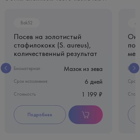
Bak52
M
Посев на золотистый
Окс
стафилококк (S. aureus),
пок
количественный результат
мет
Мазок из зева
Биоматериал:
Биома
6 дней
Срок исполнения:
Срок 
1 199 ₽
Стоимость
Стоим
Подробнее