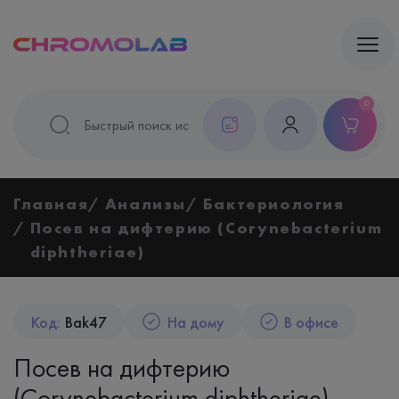
0
Главная
Анализы
Бактериология
Посев на дифтерию (Corynebacterium
diphtheriae)
Код:
Bak47
На дому
В офисе
Посев на дифтерию
(Corynebacterium diphtheriae)