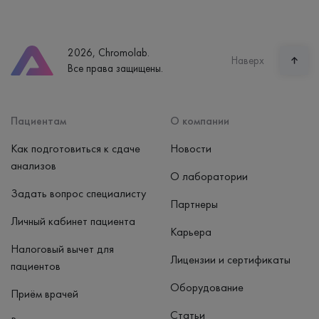
Екатеринбург, ул. Щорса, 38к1
Телефон
8 (800) 600-24-46
2026, Chromolab.
Часы работы
Наверх
Все права защищены.
пн-вс: 7:30-15:00
Способ оплаты
Наличные, банковская карта
Пациентам
О компании
Как подготовиться к сдаче
Новости
анализов
О лаборатории
Задать вопрос специалисту
Партнеры
Личный кабинет пациента
Карьера
Налоговый вычет для
Лицензии и сертификаты
пациентов
Оборудование
Приём врачей
Статьи