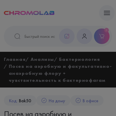
0
Главная
Анализы
Бактериология
Посев на аэробную и факультативно-
анаэробную флору +
чувствительность к бактериофагам
Код:
Bak50
На дому
В офисе
Посев на аэробную и