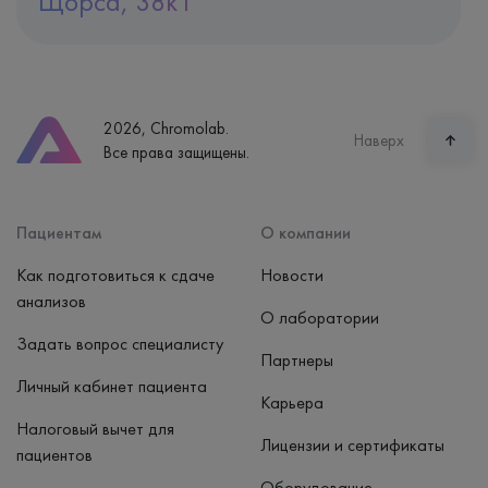
Щорса, 38к1
Адрес
Екатеринбург, ул. Щорса, 38к1
Телефон
8 (800) 600-24-46
2026, Chromolab.
Часы работы
Наверх
Все права защищены.
пн-вс: 7:30-15:00
Способ оплаты
Наличные, банковская карта
Пациентам
О компании
Как подготовиться к сдаче
Новости
анализов
О лаборатории
Задать вопрос специалисту
Партнеры
Личный кабинет пациента
Карьера
Налоговый вычет для
Лицензии и сертификаты
пациентов
Оборудование