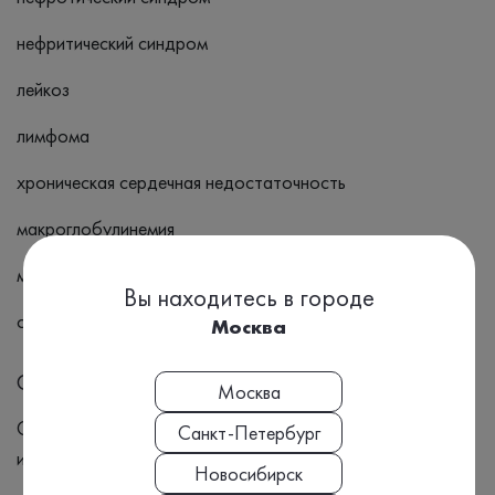
нефритический синдром
лейкоз
лимфома
хроническая сердечная недостаточность
макроглобулинемия
множественная миелома
Вы находитесь в городе
остеомиелит
Москва
Симптомы
Москва
Отёки Асцит Слабость и усталость Потеря веса Частые
Санкт-Петербург
инфекции
Новосибирск