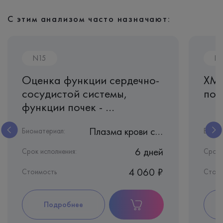
С этим анализом часто назначают:
N15
Ir
Оценка функции сердечно-
ХМС
сосудистой системы,
поч
функции почек - ...
Плазма крови с ЭДТА
Биоматериал:
Биома
6 дней
Срок исполнения:
Срок 
4 060 ₽
Стоимость
Стоим
Подробнее