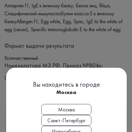
Аллерген f1, IgЕ к яичному белку, Белок яиц, Яйца,
Специфический иммуноглобулин класса Е к яичному
белкуAllergen f1, Egg white, Egg, Spec, IgE to the white of
egg (serum), Specific immunoglobulin E to the white of egg
Формат выдачи результата
Количественный
Номенклатура МЗ РФ, Приказ №804н:
(A09.05.118)
Вы находитесь в городе
Москва
Москва
Этот анализ входит
В КОМПЛЕКС
Санкт-Петербург
Новосибирск
Врачи часто назначают именно комплекс анализов, чтобы