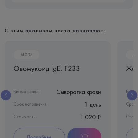
С этим анализом часто назначают:
AL007
AL
Овомукоид IgE, F233
Жел
Сыворотка крови
Биоматериал:
Биома
1 день
Срок исполнения:
Срок 
1 020 ₽
Стоимость
Стои
Подробнее