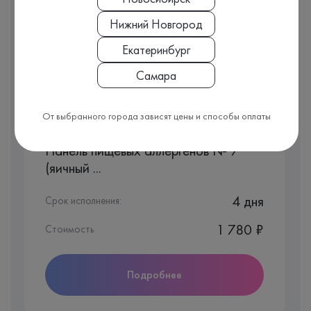
видеть полную картину вашего здоровья.
Нижний Новгород
Мы подобрали для вас несколько комплексов с выбранным
Екатеринбург
анализом:
Самара
От выбранного города зависят цены и способы оплаты
Комплекс
Панель пищевых аллергенов № 7
(яичный ...
4 дня
Срок исполнения:
1 780 ₽
Стоимость
Подробнее