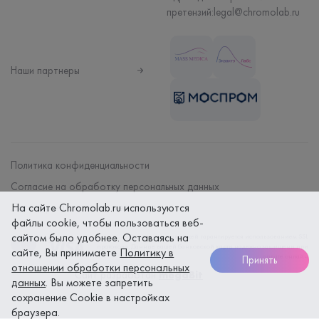
претензий:
legal@chromolab.ru
Наши партнеры
Политика конфиденциальности
Согласие на обработку персональных данных
Договор на оказание мед. услуг
На сайте Chromolab.ru используются
файлы cookie, чтобы пользоваться веб-
сайтом было удобнее. Оставаясь на
Безопасность платежей гарантируется использованием SSL
протокола. Данные вашей банковской карты надежно защищены при
сайте, Вы принимаете
Политику в
оплате онлайн
Принять
отношении обработки персональных
Сайт разработан
megaBit
данных
. Вы можете запретить
сохранение Cookie в настройках
браузера.