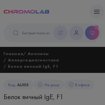
0
Главная
Анализы
Аллергодиагностика
Белок яичный IgE, F1
Код:
AL005
На дому
В офисе
Белок яичный IgE, F1