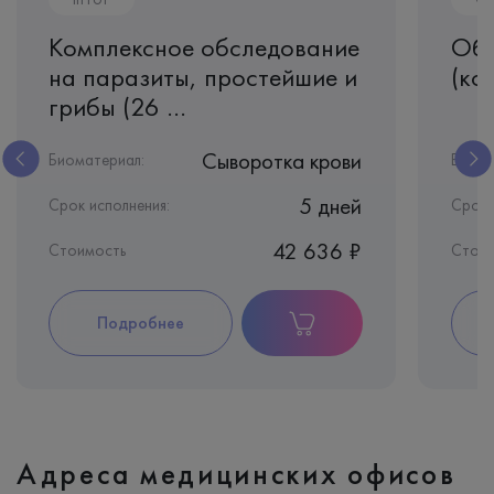
Комплексное обследование
Общ
на паразиты, простейшие и
(ко
грибы (26 ...
Сыворотка крови
Биоматериал:
Биома
5 дней
Срок исполнения:
Срок 
42 636 ₽
Стоимость
Стоим
Подробнее
Адреса медицинских офисов