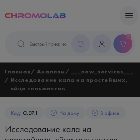
0
Главная
Анализы
___new_services___
Исследование кала на простейших,
яйца гельминтов
Код:
CL07.1
На дому
В офисе
Исследование кала на
простейших, яйца гельминтов