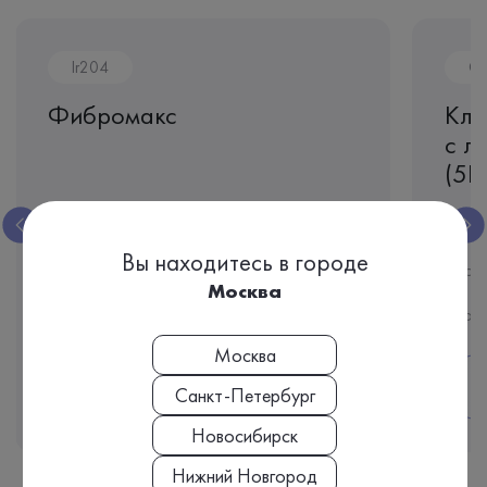
Ir204
CL
Фибромакс
Кли
с л
(5D
Сыворотка крови
Биоматериал:
Биома
Вы находитесь в городе
6 дней
Срок исполнения:
Срок 
Москва
18 070 ₽
Стоимость
Стои
Москва
Подробнее
Санкт-Петербург
Новосибирск
Нижний Новгород