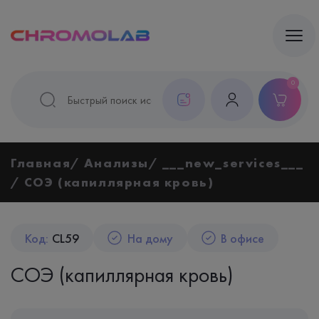
0
Главная
Анализы
___new_services___
СОЭ (капиллярная кровь)
Код:
CL59
На дому
В офисе
СОЭ (капиллярная кровь)