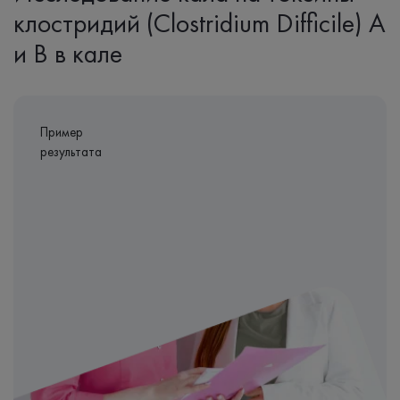
клостридий (Clostridium Difficile) A
и B в кале
Пример
результата