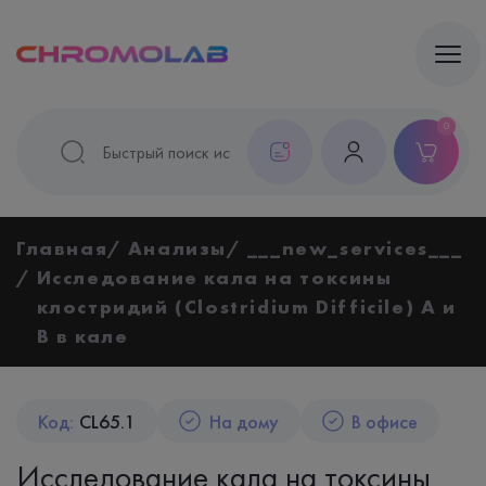
0
Главная
Анализы
___new_services___
Исследование кала на токсины
клостридий (Clostridium Difficile) A и
B в кале
Код:
CL65.1
На дому
В офисе
Исследование кала на токсины