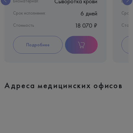
Сыворотка крови
Биоматериал:
Биома
6 дней
Срок исполнения:
Срок 
18 070 ₽
Стоимость
Стои
Подробнее
Адреса медицинских офисов