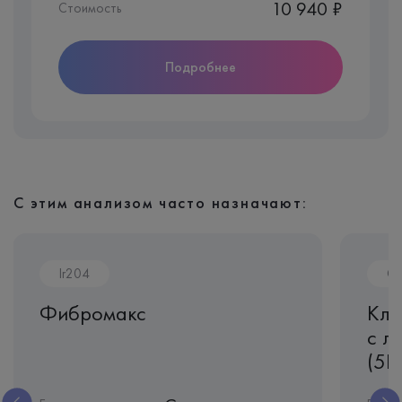
10 940 ₽
Стоимость
Подробнее
С этим анализом часто назначают:
Ir204
CL
Фибромакс
Кли
с л
(5D