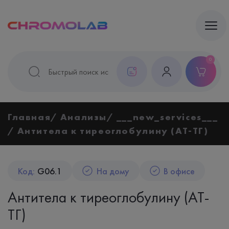
0
Главная
Анализы
___new_services___
Антитела к тиреоглобулину (AT-ТГ)
Код:
G06.1
На дому
В офисе
Антитела к тиреоглобулину (AT-
ТГ)