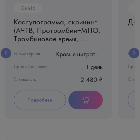
Gem16
G
Коагулограмма, скрининг
Д-д
(АЧТВ, Протромбин+МНО,
Тромбиновое время, ...
Кровь с цитратом натрия
Биоматериал:
Биома
1 день
Срок исполнения:
Срок 
2 480 ₽
Стоимость
Стоим
Подробнее