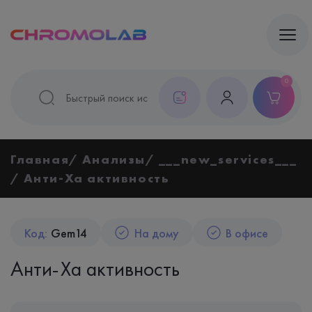
0
Главная
Анализы
___new_services___
Анти-Ха активность
Код:
Gem14
На дому
В офисе
Анти-Ха активность