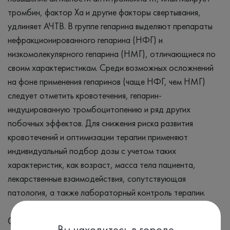
тромбин, фактор Ха и другие факторы свертывания,
удлиняет АЧТВ. В группе гепарина выделяют препараты
нефракционированного гепарина (НФГ) и
низкомолекулярного гепарина (НМГ), отличающиеся по
своим характеристикам. Среди возможных осложнений
на фоне применения гепаринов (чаще НФГ, чем НМГ)
следует отметить кровотечения, гепарин-
индуцированную тромбоцитопению и ряд других
побочных эффектов. Для снижения риска развития
кровотечений и оптимизации терапии применяют
индивидуальный подбор дозы с учетом таких
характеристик, как возраст, масса тела пациента,
лекарственные взаимодействия, сопутствующая
патология, а также лабораторный контроль терапии.
Симптомы
Вы находитесь в городе