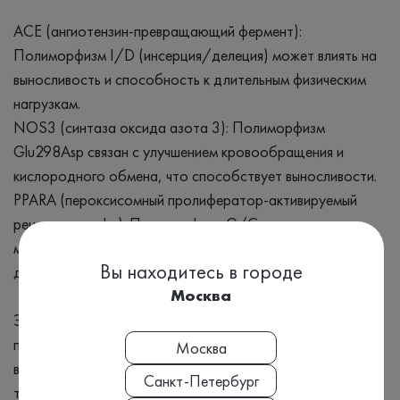
ACE (ангиотензин-превращающий фермент):
Полиморфизм I/D (инсерция/делеция) может влиять на
выносливость и способность к длительным физическим
нагрузкам.
NOS3 (синтаза оксида азота 3): Полиморфизм
Glu298Asp связан с улучшением кровообращения и
кислородного обмена, что способствует выносливости.
PPARA (пероксисомный пролифератор-активируемый
рецептор альфа): Полиморфизм G/C влияет на
метаболизм жиров и энергообеспечение мышц при
Вы находитесь в городе
длительных физических нагрузках.
Москва
Этот анализ помогает определить генетическую
предрасположенность к высокой физической
Москва
выносливости и может быть полезен для оптимизации
Санкт-Петербург
тренировок и спортивных достижений.