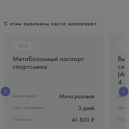
С этим анализом часто назначают:
Ir114
M
Метаболомный паспорт
Выб
спортсмена
сил
(AC
4 ...
Моча разовая
Биоматериал:
Биома
5 дней
Срок исполнения:
Срок 
41 800 ₽
Стоимость
Стоим