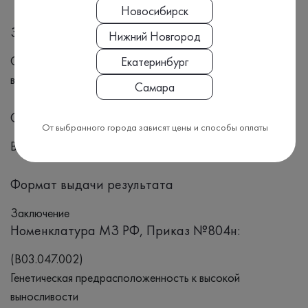
Новосибирск
Заболевания
Нижний Новгород
Определение предрасположенности к высококй
Екатеринбург
выносливости.
Самара
Синонимы
От выбранного города зависят цены и способы оплаты
Выносливость, Спорт, Высокие достижения
Формат выдачи результата
Заключение
Номенклатура МЗ РФ, Приказ №804н:
(B03.047.002)
Генетическая предрасположенность к высокой
выносливости