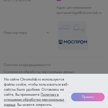
ИНН 7727419598
Адрес для направления
претензий:
legal@chromolab.ru
Наши партнеры
Политика конфиденциальности
Согласие на обработку персональных данных
Договор на оказание мед. услуг
На сайте Chromolab.ru используются
файлы cookie, чтобы пользоваться веб-
сайтом было удобнее. Оставаясь на
Безопасность платежей гарантируется использованием SSL
протокола. Данные вашей банковской карты надежно защищены при
сайте, Вы принимаете
Политику в
оплате онлайн
Принять
отношении обработки персональных
Сайт разработан
megaBit
данных
. Вы можете запретить