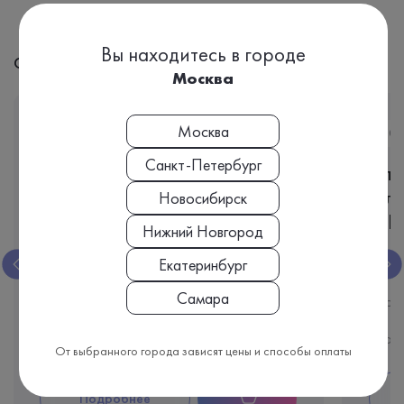
Вы находитесь в городе
С этим анализом часто назначают:
Москва
Москва
Ir204
CL
Санкт-Петербург
Фибромакс
Кли
с л
Новосибирск
(5D
Нижний Новгород
Сыворотка крови
Екатеринбург
Биоматериал:
Биома
Самара
6 дней
Срок исполнения:
Срок 
18 070 ₽
Стоимость
Стои
От выбранного города зависят цены и способы оплаты
Подробнее