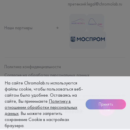
претензий:
legal@chromolab.ru
Наши партнеры
Политика конфиденциальности
Согласие на обработку персональных данных
На сайте Chromolab.ru используются
Договор на оказание мед. услуг
файлы cookie, чтобы пользоваться веб-
сайтом было удобнее. Оставаясь на
Безопасность платежей гарантируется использованием SSL
протокола. Данные вашей банковской карты надежно защищены при
сайте, Вы принимаете
Политику в
Принять
оплате онлайн
отношении обработки персональных
Сайт разработан
megaBit
данных
. Вы можете запретить
сохранение Cookie в настройках
браузера.