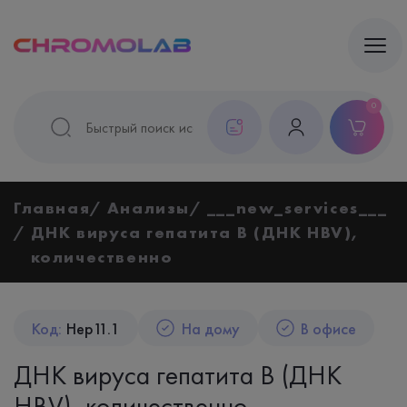
0
Главная
Анализы
___new_services___
ДНК вируса гепатита B (ДНК HBV),
количественно
Код:
Hep11.1
На дому
В офисе
ДНК вируса гепатита B (ДНК
HBV), количественно