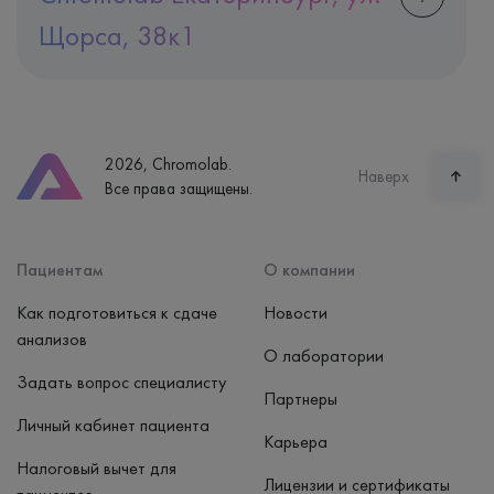
Щорса, 38к1
Адрес
Екатеринбург, ул. Щорса, 38к1
Телефон
8 (800) 600-24-46
2026, Chromolab.
Часы работы
Наверх
Все права защищены.
пн-вс: 7:30-15:00
Способ оплаты
Наличные, банковская карта
Пациентам
О компании
Как подготовиться к сдаче
Новости
анализов
О лаборатории
Задать вопрос специалисту
Партнеры
Личный кабинет пациента
Карьера
Налоговый вычет для
Лицензии и сертификаты