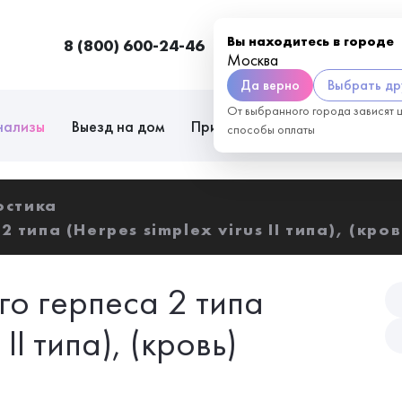
Вы находитесь в городе
8 (800) 600-24-46
Москва
П
Москва
Да верно
Выбрать др
От выбранного города зависят 
нализы
Выезд на дом
Приём врачей
Сотрудниче
способы оплаты
остика
 типа (Herpes simplex virus II типа), (кров
о герпеса 2 типа
 II типа), (кровь)