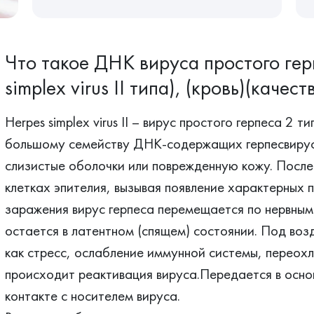
Что такое ДНК вируса простого гер
simplex virus II типа), (кровь)(качеств
Herpes simplex virus II – вирус простого герпеса 2 т
большому семейству ДНК-содержащих герпесвирусо
слизистые оболочки или поврежденную кожу. После
клетках эпителия, вызывая появление характерных п
заражения вирус герпеса перемещается по нервным 
остается в латентном (спящем) состоянии. Под воз
как стресс, ослабление иммунной системы, переох
происходит реактивация вируса.Передается в осно
контакте с носителем вируса.