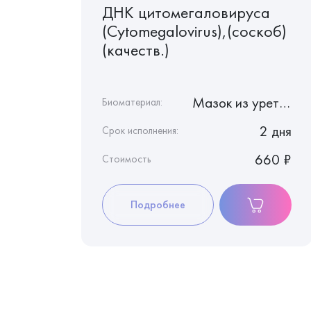
го
ДНК цитомегаловируса
Herpes
(Cуtomegalovirus),(соскоб)
),
(качеств.)
 c ЭДТА
Мазок из уретры
Биоматериал:
3 дня
2 дня
Срок исполнения:
440 ₽
660 ₽
Стоимость
Подробнее