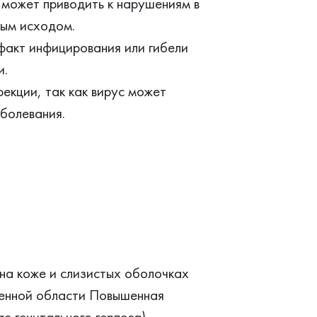
может приводить к нарушениям в
ным исходом.
факт инфицирования или гибели
и.
екции, так как вирус может
аболевания.
на коже и слизистых оболочках
женной области Повышенная
е генитального герпеса)