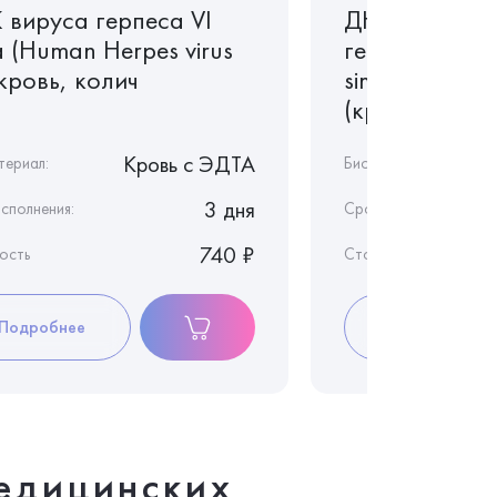
 вируса герпеса VI
ДНК вируса 
 (Human Herpes virus
герпеса 1 ти
 кровь, колич
simplex virus I
(кровь)(качес
Кровь c ЭДТА
териал:
Биоматериал:
3 дня
сполнения:
Срок исполнения:
740 ₽
ость
Стоимость
Подробнее
Подробнее
едицинских