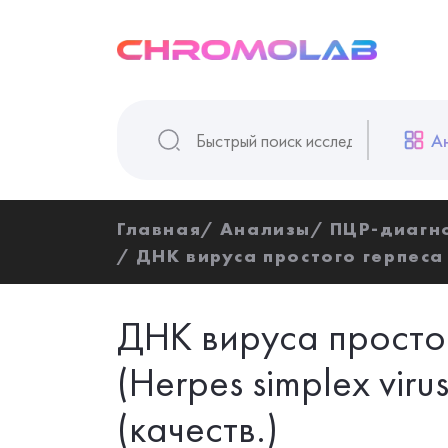
А
Главная
Анализы
ПЦР-диагн
ДНК вируса простого герпеса 2
ДНК вируса простог
(Herpes simplex virus
(качеств.)