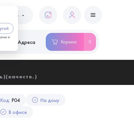
ациентам
угой
цены и
ство
Адреса
Корзина
0
ь)(качеств.)
Код:
P04
На дому
В офисе