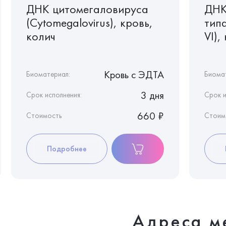
ДНК цитомегаловируса
ДНК
(Cytomegalovirus), кровь,
типа
колич
VI),
Кровь c ЭДТА
Биоматериал:
Биома
3 дня
Срок исполнения:
Срок и
660 ₽
Стоимость
Стоим
Подробнее
Адреса м