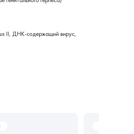
irus II, ДНК-содержащий вирус,
5
P03