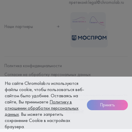
претензий:
legal@chromolab.ru
Наши партнеры
Политика конфиденциальности
Согласие на обработку персональных данных
Договор на оказание мед. услуг
На сайте Chromolab.ru используются
файлы cookie, чтобы пользоваться веб-
сайтом было удобнее. Оставаясь на
Безопасность платежей гарантируется использованием SSL
протокола. Данные вашей банковской карты надежно защищены при
сайте, Вы принимаете
Политику в
оплате онлайн
Принять
отношении обработки персональных
Сайт разработан
megaBit
данных
. Вы можете запретить
сохранение Cookie в настройках
браузера.