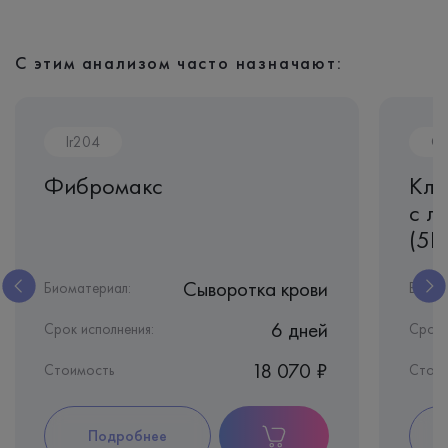
С этим анализом часто назначают:
Ir204
CL
Фибромакс
Кли
с л
(5D
Сыворотка крови
Биоматериал:
Биома
6 дней
Срок исполнения:
Срок 
18 070 ₽
Стоимость
Стои
Подробнее