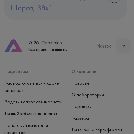
Щорса, 38к1
Адрес
Екатеринбург, ул. Щорса, 38к1
Телефон
8 (800) 600-24-46
2026, Chromolab.
Часы работы
Наверх
Все права защищены.
пн-вс: 7:30-15:00
Способ оплаты
Наличные, банковская карта
Пациентам
О компании
Как подготовиться к сдаче
Новости
анализов
О лаборатории
Задать вопрос специалисту
Партнеры
Личный кабинет пациента
Карьера
Налоговый вычет для
Лицензии и сертификаты
пациентов