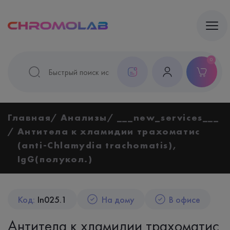
0
Главная
Анализы
___new_services___
Антитела к хламидии трахоматис
(anti-Chlamydia trachomatis),
IgG(полукол.)
Код:
In025.1
На дому
В офисе
Антитела к хламидии трахоматис