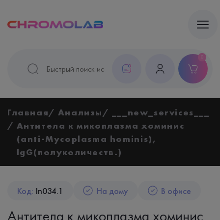
0
Главная
Анализы
___new_services___
Антитела к микоплазма хоминис
(anti-Mycoplasma hominis),
IgG(полуколичеств.)
Код:
In034.1
На дому
В офисе
Антитела к микоплазма хоминис