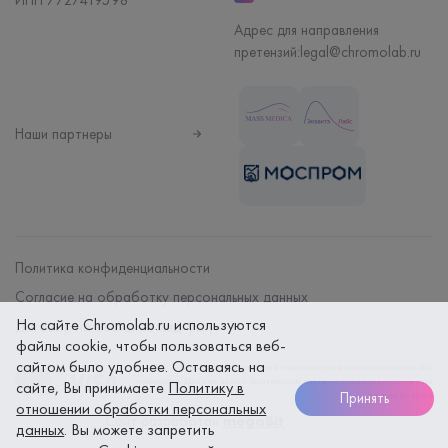
ИНН 7727419598
Адрес для направления
претензий:
legal@chromolab.ru
Наши партнеры
Политика конфиденциальности
Согласие на обработку персональных данных
На сайте Chromolab.ru используются
Договор на оказание мед. услуг
файлы cookie, чтобы пользоваться веб-
сайтом было удобнее. Оставаясь на
Безопасность платежей гарантируется использованием SSL
протокола. Данные вашей банковской карты надежно защищены при
сайте, Вы принимаете
Политику в
Принять
оплате онлайн
отношении обработки персональных
Сайт разработан
megaBit
данных
. Вы можете запретить