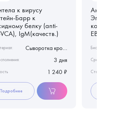
итела к вирусу
Антитела к в
тейн-Барр к
Эпштейн-Бар
идному белку (anti-
капсидному бе
VCA), IgM(качеств.)
EBV, VCA), Ig
Сыворотка крови
териал:
Биоматериал:
3 дня
сполнения:
Срок исполнения:
1 240 ₽
ость
Стоимость
Подробнее
Подробнее