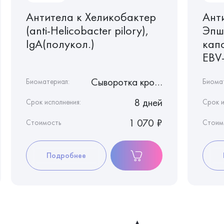
Антитела к Хеликобактер
Ант
(anti-Helicobacter pilory),
Эпш
IgA(полукол.)
капс
EBV-
Сыворотка крови
Биоматериал:
Биома
8 дней
Срок исполнения:
Срок и
1 070 ₽
Стоимость
Стоим
Подробнее