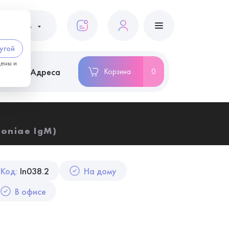
ациентам
угой
цены и
ство
Адреса
Корзина
0
oniae IgM)
Код:
In038.2
На дому
В офисе