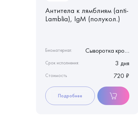
Антитела к лямблиям (anti-
ерному
Lamblia), IgМ (полукол.)
NA),
Сыворотка крови
Сыворотка крови
Биоматериал:
3 дня
3 дня
Срок исполнения:
1 240 ₽
720 ₽
Стоимость
Подробнее