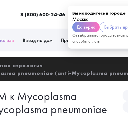
Вы находитесь в городе
8 (800) 600-24-46
Москва
П
Москва
Да верно
Выбрать др
От выбранного города зависят 
нализы
Выезд на дом
Приём врачей
Сотрудниче
способы оплаты
ная серология
lasma pneumoniae (anti-Mycoplasma pneum
gM к Mycoplasma
Mycoplasma pneumoniae