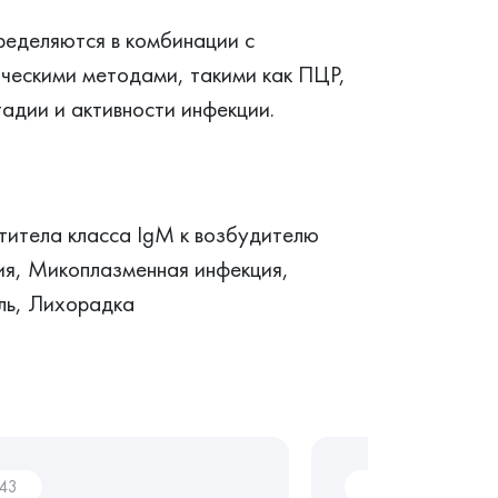
ределяются в комбинации с
ическими методами, такими как ПЦР,
адии и активности инфекции.
титела класса IgМ к возбудителю
ия, Микоплазменная инфекция,
ль, Лихорадка
043
In042