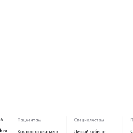
46
Пациентам
Специалистам
П
b.ru
Как подготовиться к
Личный кабинет
С