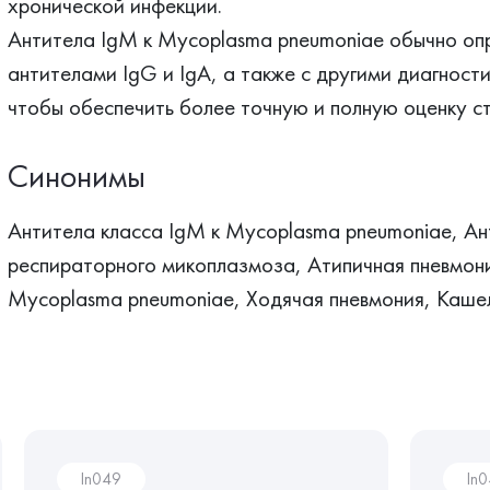
хронической инфекции.
Антитела IgM к Mycoplasma pneumoniae обычно оп
антителами IgG и IgA, а также с другими диагност
чтобы обеспечить более точную и полную оценку ст
Синонимы
Антитела класса IgМ к Mycoplasma pneumoniae, Ан
респираторного микоплазмоза, Атипичная пневмон
Mycoplasma pneumoniae, Ходячая пневмония, Каше
In049
In