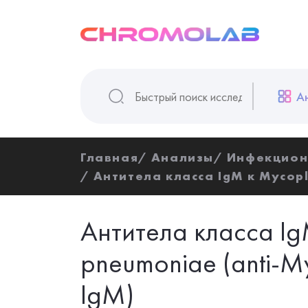
А
Главная
Анализы
Инфекцион
Антитела класса IgM к Mycop
Антитела класса I
pneumoniae (anti-
IgM)