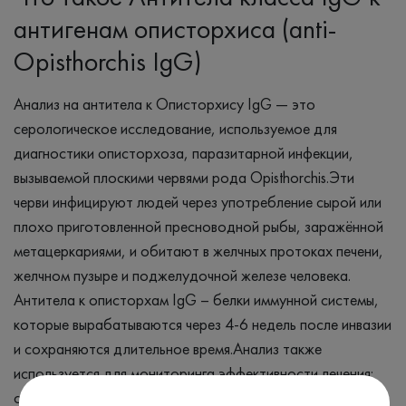
антигенам описторхиса (anti-
Opisthorchis IgG)
Анализ на антитела к Описторхису IgG — это
серологическое исследование, используемое для
диагностики описторхоза, паразитарной инфекции,
вызываемой плоскими червями рода Opisthorchis.Эти
черви инфицируют людей через употребление сырой или
плохо приготовленной пресноводной рыбы, заражённой
метацеркариями, и обитают в желчных протоках печени,
желчном пузыре и поджелудочной железе человека.
Антитела к описторхам IgG – белки иммунной системы,
которые вырабатываются через 4-6 недель после инвазии
и сохраняются длительное время.Анализ также
используется для мониторинга эффективности лечения:
снижение уровня антител после терапии свидетельствует