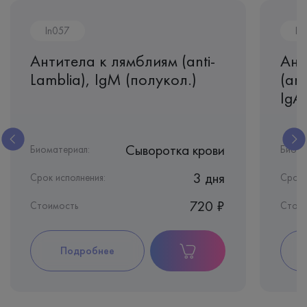
In057
In
Антитела к лямблиям (anti-
Ант
Lamblia), IgМ (полукол.)
(ant
IgA
Сыворотка крови
Биоматериал:
Биома
3 дня
Срок исполнения:
Срок 
720 ₽
Стоимость
Стои
Подробнее