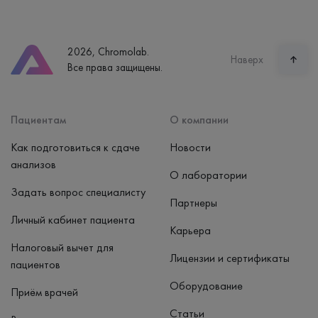
Екатеринбург, ул. Щорса, 38к1
Телефон
8 (800) 600-24-46
2026, Chromolab.
Часы работы
Наверх
Все права защищены.
пн-вс: 7:30-15:00
Способ оплаты
Наличные, банковская карта
Пациентам
О компании
Как подготовиться к сдаче
Новости
анализов
О лаборатории
Задать вопрос специалисту
Партнеры
Личный кабинет пациента
Карьера
Налоговый вычет для
Лицензии и сертификаты
пациентов
Оборудование
Приём врачей
Статьи