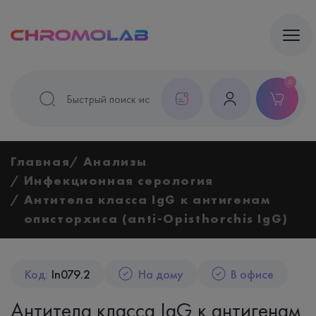
0
Главная
Анализы
Инфекционная серология
Антитела класса IgG к антигенам
описторхиса (anti-Opisthorchis IgG)
Код:
In079.2
На дому
В офисе
Антитела класса IgG к антигенам