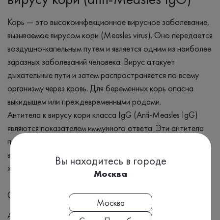
Корь — это высокоинфекционное вирусное заболевание,
вызываемое вирусом кори (Measles virus). Оно передается
воздушно-капельным путем и является одним из наиболее
заразных заболеваний человека. Вирус атакует
дыхательные пути и затем распространяется по всему
организму через кровь. Для беременных корь опасна
выкидышем или преждевременными родами.
Антитела к вирусу кори класса IgG (Anti-Measles IgG)
являются показателем иммунного ответа. Эти антитела
появляются в крови после перенесенной инфекции или
вакцинации и остаются в организме на протяжении всей
Вы находитесь в городе
жизни, обеспечивая длительный иммунитет.
Москва
Синонимы
Москва
Антитела класса IgG к Measles Virus, Возбудитель кори,