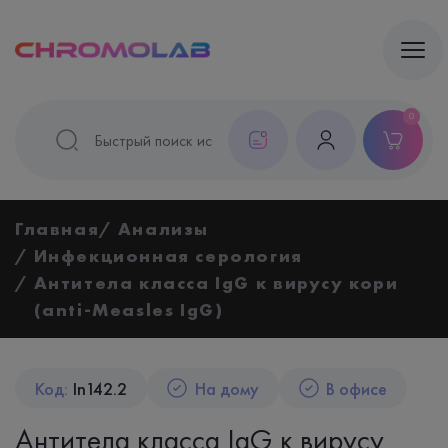
0
Главная
Анализы
Инфекционная серология
Антитела класса IgG к вирусу кори
(anti-Measles IgG)
Код:
In142.2
На дому
В офисе
Антитела класса IgG к вирусу