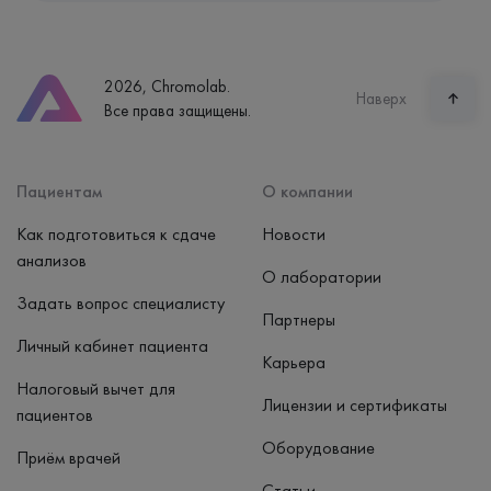
Екатеринбург, ул. Щорса, 38к1
Телефон
8 (800) 600-24-46
2026, Chromolab.
Часы работы
Наверх
Все права защищены.
пн-вс: 7:30-15:00
Способ оплаты
Наличные, банковская карта
Пациентам
О компании
Как подготовиться к сдаче
Новости
анализов
О лаборатории
Задать вопрос специалисту
Партнеры
Личный кабинет пациента
Карьера
Налоговый вычет для
Лицензии и сертификаты
пациентов
Оборудование
Приём врачей
Статьи