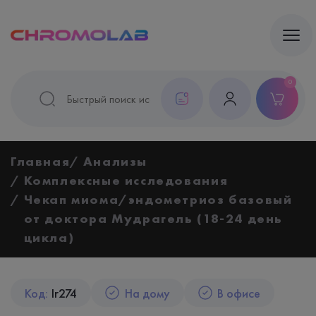
0
Главная
Анализы
Комплексные исследования
Чекап миома/эндометриоз базовый
от доктора Мудрагель (18-24 день
цикла)
Код:
Ir274
На дому
В офисе