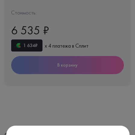
Стоимость:
6 535 ₽
х 4 платежа в Сплит
1 634₽
В корзину
С этим анализом часто назначают: