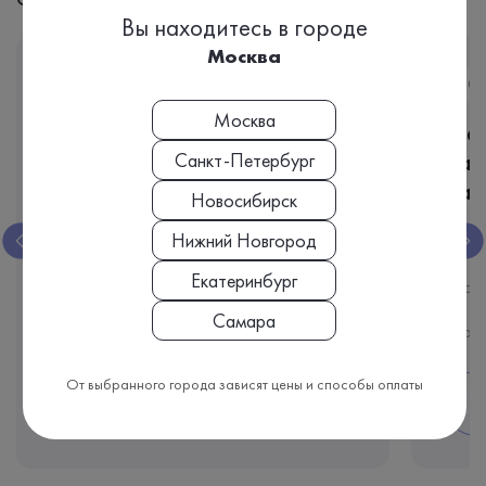
Вы находитесь в городе
Москва
GH18
G
Москва
Метаболиты эстрогенов,
Мет
расчет соотношений в
рас
Санкт-Петербург
разовой порции мочи
раз
Новосибирск
Нижний Новгород
Моча разовая
Биоматериал:
Биома
Екатеринбург
3 дня
Срок исполнения:
Срок 
Самара
8 510 ₽
Стоимость
Стоим
От выбранного города зависят цены и способы оплаты
Подробнее