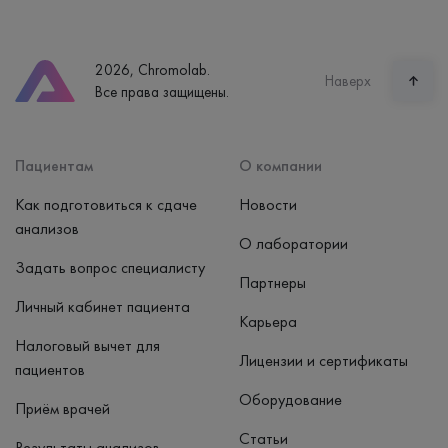
Екатеринбург, ул. Щорса, 38к1
Телефон
8 (800) 600-24-46
2026, Chromolab.
Часы работы
Наверх
Все права защищены.
пн-вс: 7:30-15:00
Способ оплаты
Наличные, банковская карта
Пациентам
О компании
Как подготовиться к сдаче
Новости
анализов
О лаборатории
Задать вопрос специалисту
Партнеры
Личный кабинет пациента
Карьера
Налоговый вычет для
Лицензии и сертификаты
пациентов
Оборудование
Приём врачей
Статьи
Результаты анализов