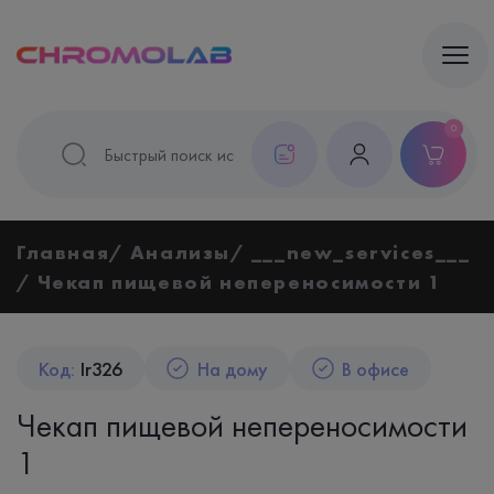
0
Главная
Анализы
___new_services___
Чекап пищевой непереносимости 1
Код:
Ir326
На дому
В офисе
Чекап пищевой непереносимости
1