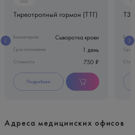
G01
G
Тиреотропный гормон (ТТГ)
Т3 
Сыворотка крови
Биоматериал:
Биома
1 день
Срок исполнения:
Срок 
750 ₽
Стоимость
Стои
Подробнее
Адреса медицинских офисов