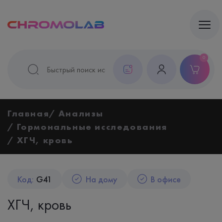
0
Главная
Анализы
Гормональные исследования
ХГЧ, кровь
Код:
G41
На дому
В офисе
ХГЧ, кровь