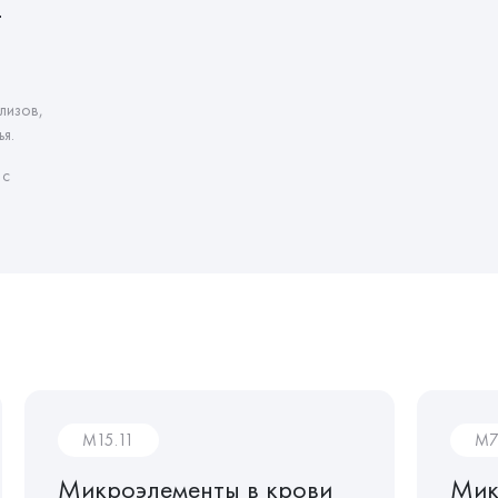
т
лизов,
я.
 с
M15.11
M7
Микроэлементы в крови
Мик