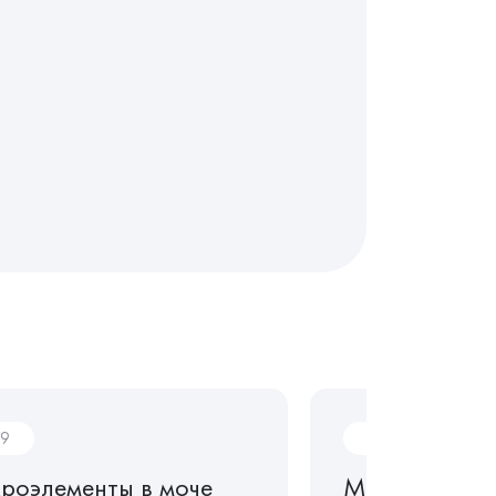
9
M78
роэлементы в моче
Микроэлемен