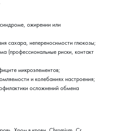
.
синдроме, ожирении или
вня сахара, непереносимости глюкозы;
ма (профессиональные риски, контакт
фиците микроэлементов;
омляемости и колебаниях настроения;
рофилактики осложнений обмена
ровь, Хром в крови, Chromium, Cr,