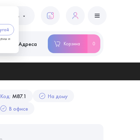
ациентам
угой
цены и
ство
Адреса
Корзина
0
Код:
M87.1
На дому
В офисе