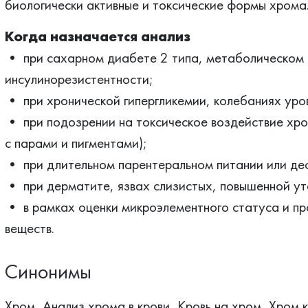
биологически активные и токсические формы хрома
Когда назначается анализ
• при сахарном диабете 2 типа, метаболическом 
инсулинорезистентности;
• при хронической гипергликемии, колебаниях уро
• при подозрении на токсическое воздействие хро
с парами и пигментами);
• при длительном парентеральном питании или де
• при дерматите, язвах слизистых, повышенной ут
• в рамках оценки микроэлементного статуса и п
веществ.
Синонимы
Хром, Анализ хрома в крови, Кровь на хром, Хром к