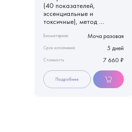
(40 показателей,
эссенциальные и
токсичные), метод ...
Волосы
Моча разовая
Биоматериал:
5 дней
5 дней
Срок исполнения:
7 660 ₽
7 660 ₽
Стоимость
Подробнее