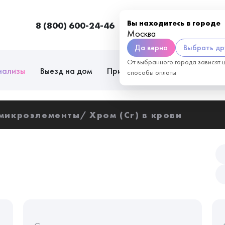
Вы находитесь в городе
8 (800) 600-24-46
Москва
П
Москва
Да верно
Выбрать др
От выбранного города зависят 
нализы
Выезд на дом
Приём врачей
Сотрудниче
способы оплаты
 микроэлементы
Хром (Cr) в крови