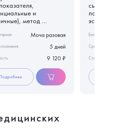
 показателя,
сыворотке кр
енциальные и
показателя,
ичные), метод ...
эссенциальные
Моча разовая
териал:
Биоматериал:
5 дней
сполнения:
Срок исполнения:
9 120 ₽
ость
Стоимость
Подробнее
Подробнее
едицинских