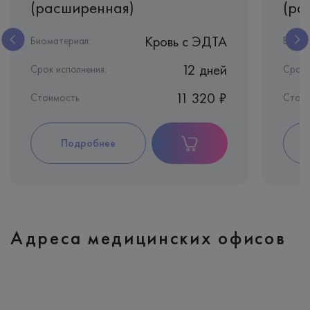
(расширенная)
(ра
Кровь c ЭДТА
Биоматериал:
Биома
12 дней
Срок исполнения:
Срок 
11 320 ₽
Стоимость
Стоим
Подробнее
Адреса медицинских офисов