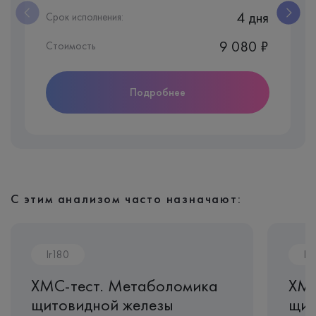
4 дня
Срок исполнения:
9 080 ₽
Стоимость
Подробнее
С этим анализом часто назначают:
Ir180
Ir
ХМС-тест. Метаболомика
ХМС
щитовидной железы
щит