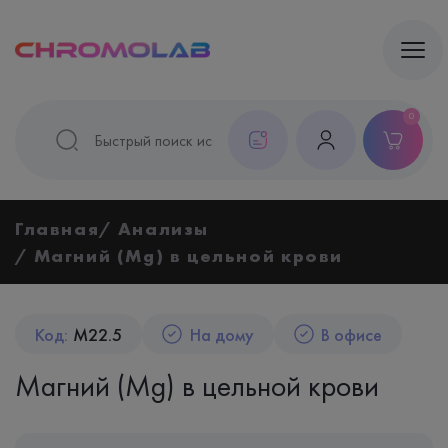
0
Главная
Анализы
Магний (Mg) в цельной крови
Код:
M22.5
На дому
В офисе
Магний (Mg) в цельной крови