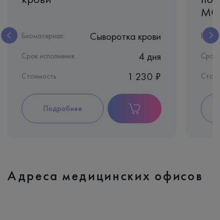
МС
Сыворотка крови
Биоматериал:
Биома
4 дня
Срок исполнения:
Срок 
1 230 ₽
Стоимость
Стои
Подробнее
Адреса медицинских офисов