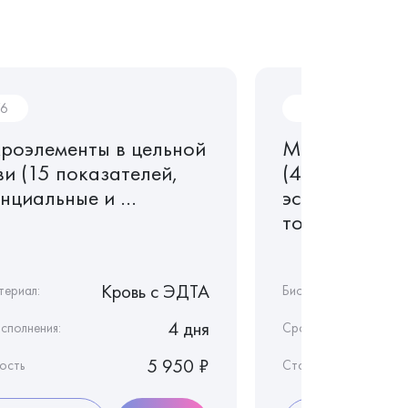
6
M17.1
роэлементы в цельной
Микроэлемен
ви (15 показателей,
(40 показате
нциальные и ...
эссенциальны
токсичные), ..
Кровь c ЭДТА
териал:
Биоматериал:
4 дня
сполнения:
Срок исполнения:
5 950 ₽
ость
Стоимость