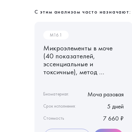
С этим анализом часто назначают:
M16.1
Микроэлементы в моче
(40 показателей,
эссенциальные и
 Zn Mg
токсичные), метод ...
Сыворотка крови
Моча разовая
Биоматериал:
4 дня
5 дней
Срок исполнения:
4 460 ₽
7 660 ₽
Стоимость