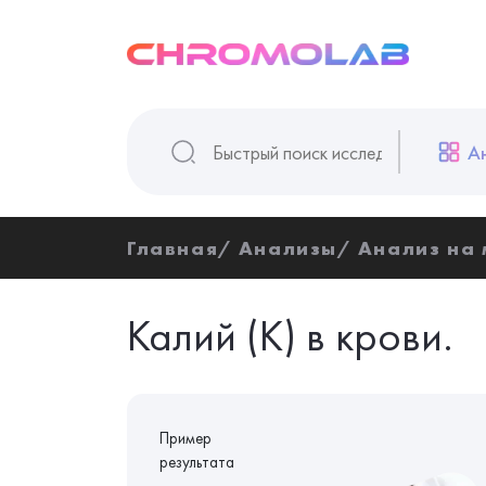
А
Главная
Анализы
Анализ на
Калий (K) в крови.
Пример
результата