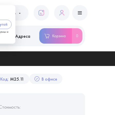
ациентам
угой
цены и
ство
Адреса
Корзина
0
Код:
M25.11
В офисе
Стоимость: