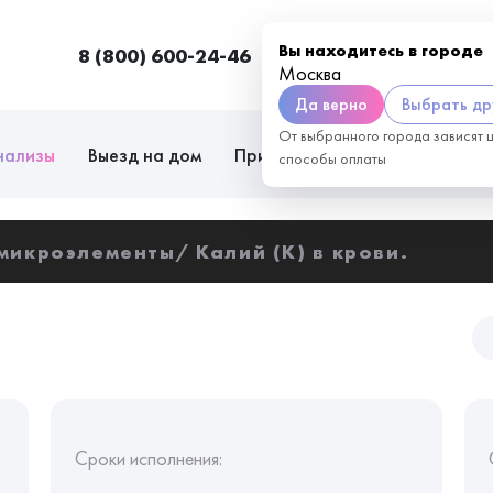
Вы находитесь в городе
8 (800) 600-24-46
Москва
П
Москва
Да верно
Выбрать др
От выбранного города зависят 
нализы
Выезд на дом
Приём врачей
Сотрудниче
способы оплаты
 микроэлементы
Калий (K) в крови.
Сроки исполнения: